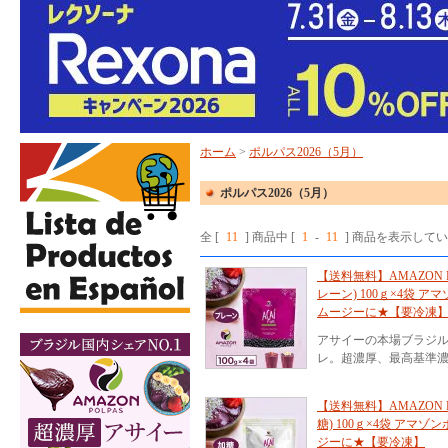
ホーム
>
ポルパス2026（5月）
ポルパス2026（5月）
全 [
11
] 商品中 [
1
-
11
] 商品を表示して
【送料無料】AMAZON 
レーン) 100ｇ×4袋 
ムージーに★【要冷凍
アサイーの本場ブラジ
レ。超濃厚、最高基準濃
【送料無料】AMAZON 
糖) 100ｇ×4袋 アマ
ジーに★【要冷凍】