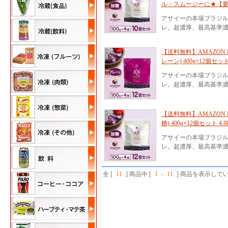
ル・スムージーに★【
アサイーの本場ブラジ
レ。超濃厚、最高基準濃
【送料無料】AMAZON 
レーン) 400g×12個セ
アサイーの本場ブラジ
レ。超濃厚、最高基準濃
【送料無料】AMAZON 
糖) 400g×12個セット
アサイーの本場ブラジ
レ。超濃厚、最高基準濃
全 [
11
] 商品中 [
1
-
11
] 商品を表示して