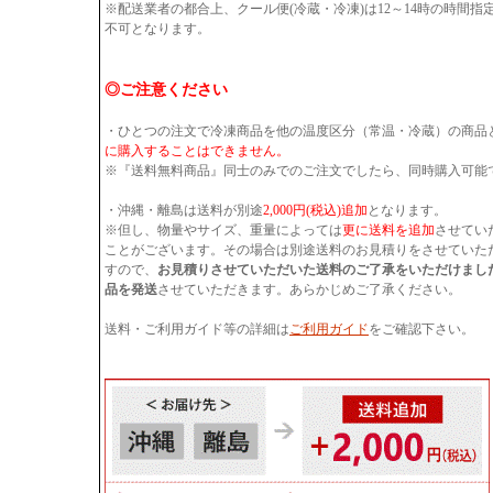
※配送業者の都合上、クール便(冷蔵・冷凍)は12～14時の時間
不可となります。
◎ご注意ください
・ひとつの注文で冷凍商品を他の温度区分（常温・冷蔵）の商品
に購入することはできません。
※『送料無料商品』同士のみでのご注文でしたら、同時購入可能
・沖縄・離島は送料が別途
2,000円(税込)追加
となります。
※但し、物量やサイズ、重量によっては
更に送料を追加
させてい
ことがございます。その場合は別途送料のお見積りをさせていた
すので、
お見積りさせていただいた送料のご了承をいただけまし
品を発送
させていただきます。あらかじめご了承ください。
送料・ご利用ガイド等の詳細は
ご利用ガイド
をご確認下さい。