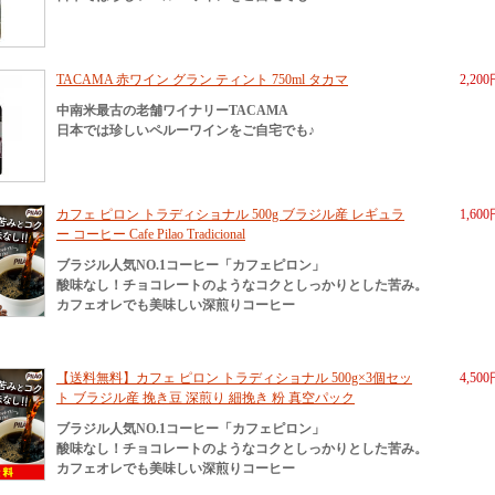
TACAMA 赤ワイン グラン ティント 750ml タカマ
2,20
中南米最古の老舗ワイナリーTACAMA
日本では珍しいペルーワインをご自宅でも♪
カフェ ピロン トラディショナル 500g ブラジル産 レギュラ
1,60
ー コーヒー Cafe Pilao Tradicional
ブラジル人気NO.1コーヒー「カフェピロン」
酸味なし！チョコレートのようなコクとしっかりとした苦み。
カフェオレでも美味しい深煎りコーヒー
【送料無料】カフェ ピロン トラディショナル 500g×3個セッ
4,50
ト ブラジル産 挽き豆 深煎り 細挽き 粉 真空パック
ブラジル人気NO.1コーヒー「カフェピロン」
酸味なし！チョコレートのようなコクとしっかりとした苦み。
カフェオレでも美味しい深煎りコーヒー