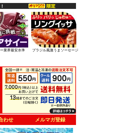
ー業界最安水準
ブラジル風激うまソーセージ
合わせ
メルマガ登録