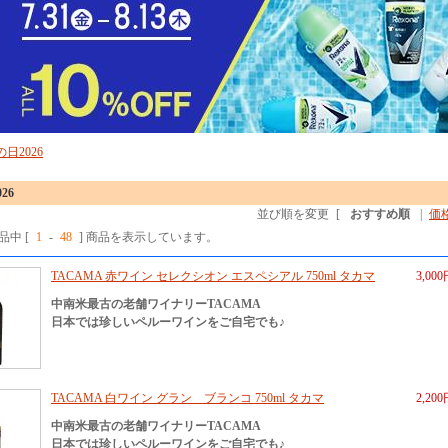
の日2026
26
並び順を変更
[
おすすめ順
|
価
商品中 [
1
-
48
] 商品を表示しています。
TACAMA 赤ワイン セレクシオン エスペシアル 750ml タカマ
3,00
中南米最古の老舗ワイナリーTACAMA
日本では珍しいペルーワインをご自宅でも♪
TACAMA 白ワイン グラン ブランコ 750ml タカマ
2,20
中南米最古の老舗ワイナリーTACAMA
日本では珍しいペルーワインをご自宅でも♪