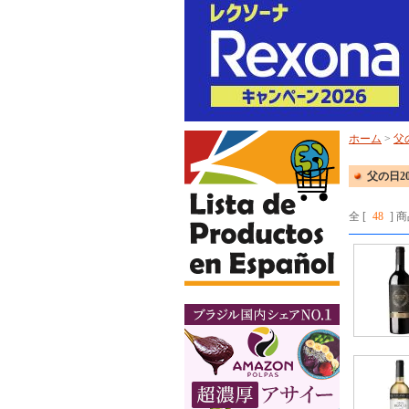
ホーム
>
父
父の日20
全 [
48
] 