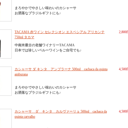
まろやかでやさしい味わいのカシャーサ
お洒落なブラジルギフトにも♪
TACAMA 赤ワイン セレクシオン エスペシアル アリカンテ
2,80
750ml タカマ
中南米最古の老舗ワイナリーTACAMA
日本では珍しいペルーワインをご自宅でも♪
カシャーサ ダ キンタ アンブラーナ 500ml cachaca da quinta
4,50
amburana
まろやかでやさしい味わいのカシャーサ
お洒落なブラジルギフトにも♪
カシャーサ ダ キンタ カルヴァーリョ 500ml cachaca da
4,50
quinta carvalho