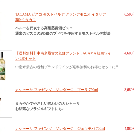
TACAMA ピスコ モストベルデ グランデモニオ イタリア
6,50
500ml タカマ
ペルーを代表する高級蒸留酒ピスコ
通常のピスコの約5倍のブドウを使用するモストベルデ製法
【送料無料】中南米最古の老舗ブランド TACAMA 紅白ワイ
4,60
ン 2本セット
中南米最古の老舗ブランドワインが送料無料のお得なセットに!!
カシャーサ ファゼンダ ソレダージ プーラ 750ml
3,68
まろやかでやさしい味わいのカシャーサ
お洒落なブラジルギフトにも♪
カシャーサ ファゼンダ ソレダージ ジェキチバ 750ml
4,88