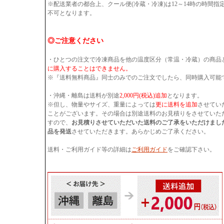
※配送業者の都合上、クール便(冷蔵・冷凍)は12～14時の時間
不可となります。
◎ご注意ください
・ひとつの注文で冷凍商品を他の温度区分（常温・冷蔵）の商品
に購入することはできません。
※『送料無料商品』同士のみでのご注文でしたら、同時購入可能
・沖縄・離島は送料が別途
2,000円(税込)追加
となります。
※但し、物量やサイズ、重量によっては
更に送料を追加
させてい
ことがございます。その場合は別途送料のお見積りをさせていた
すので、
お見積りさせていただいた送料のご了承をいただけまし
品を発送
させていただきます。あらかじめご了承ください。
送料・ご利用ガイド等の詳細は
ご利用ガイド
をご確認下さい。