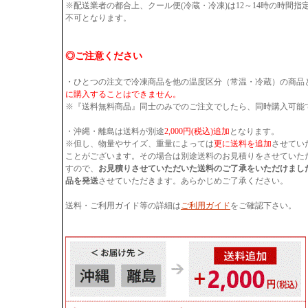
※配送業者の都合上、クール便(冷蔵・冷凍)は12～14時の時間
不可となります。
◎ご注意ください
・ひとつの注文で冷凍商品を他の温度区分（常温・冷蔵）の商品
に購入することはできません。
※『送料無料商品』同士のみでのご注文でしたら、同時購入可能
・沖縄・離島は送料が別途
2,000円(税込)追加
となります。
※但し、物量やサイズ、重量によっては
更に送料を追加
させてい
ことがございます。その場合は別途送料のお見積りをさせていた
すので、
お見積りさせていただいた送料のご了承をいただけまし
品を発送
させていただきます。あらかじめご了承ください。
送料・ご利用ガイド等の詳細は
ご利用ガイド
をご確認下さい。