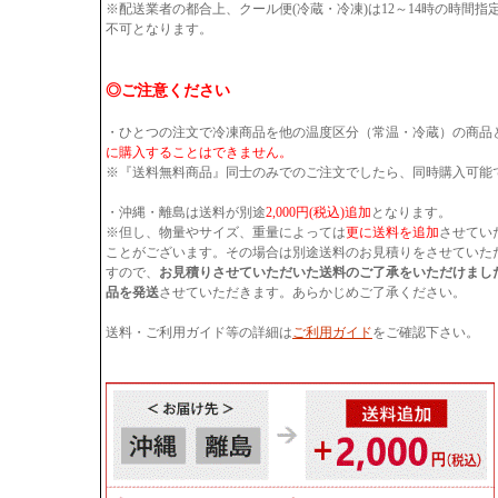
※配送業者の都合上、クール便(冷蔵・冷凍)は12～14時の時間
不可となります。
◎ご注意ください
・ひとつの注文で冷凍商品を他の温度区分（常温・冷蔵）の商品
に購入することはできません。
※『送料無料商品』同士のみでのご注文でしたら、同時購入可能
・沖縄・離島は送料が別途
2,000円(税込)追加
となります。
※但し、物量やサイズ、重量によっては
更に送料を追加
させてい
ことがございます。その場合は別途送料のお見積りをさせていた
すので、
お見積りさせていただいた送料のご了承をいただけまし
品を発送
させていただきます。あらかじめご了承ください。
送料・ご利用ガイド等の詳細は
ご利用ガイド
をご確認下さい。