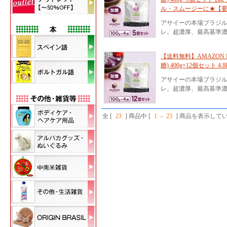
ル・スムージーに★【
アサイーの本場ブラジ
レ。超濃厚、最高基準濃
【送料無料】AMAZON 
糖) 400g×12個セット
アサイーの本場ブラジ
レ。超濃厚、最高基準濃
全 [
23
] 商品中 [
1
-
23
] 商品を表示して