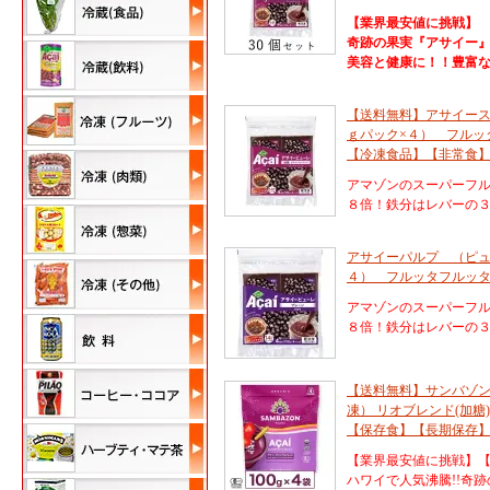
【業界最安値に挑戦】
奇跡の果実『アサイー
美容と健康に！！豊富
【送料無料】アサイースム
ｇパック×４） フルッ
【冷凍食品】【非常食
アマゾンのスーパーフ
８倍！鉄分はレバーの
アサイーパルプ （ピュー
４） フルッタフルッ
アマゾンのスーパーフ
８倍！鉄分はレバーの
【送料無料】サンバゾ
凍） リオブレンド(加糖)
【保存食】【長期保存
【業界最安値に挑戦】
ハワイで人気沸騰!!奇