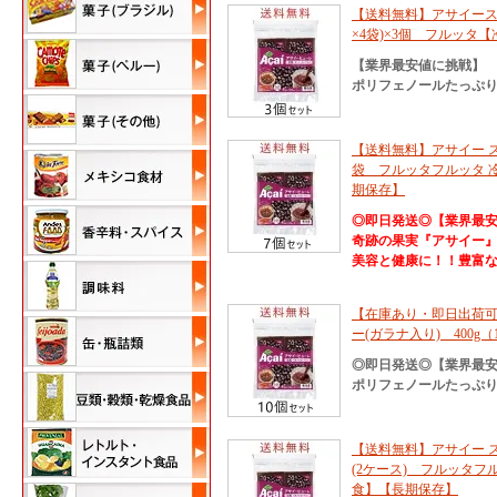
【送料無料】アサイースムー
×4袋)×3個 フルッタ
【業界最安値に挑戦】
ポリフェノールたっぷり
【送料無料】アサイー スム
袋 フルッタフルッタ 
期保存】
◎即日発送◎【業界最
奇跡の果実『アサイー
美容と健康に！！豊富
【在庫あり・即日出荷
ー(ガラナ入り) 400g
◎即日発送◎【業界最
ポリフェノールたっぷり
【送料無料】アサイー スム
(2ケース) フルッタフ
食】【長期保存】