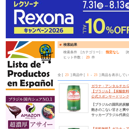
検索結果
検索条件 [カテゴリー]：
指定なし
[検
ヒット件数：
23
件
全 [
23
] 商品中 [
1
-
23
] 商品を表示して
ガラナ・アンタルチカ GUAR
【ブラジル】【炭酸飲料
公式スポンサードリン
【ブラジルの国民的炭
飽きのこない甘さと爽
サッカーブラジル代表公
【送料無料】ガラナ・アン