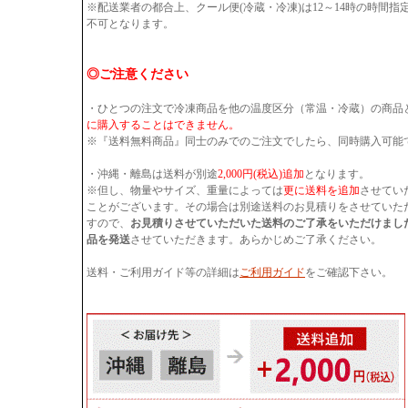
※配送業者の都合上、クール便(冷蔵・冷凍)は12～14時の時間
不可となります。
◎ご注意ください
・ひとつの注文で冷凍商品を他の温度区分（常温・冷蔵）の商品
に購入することはできません。
※『送料無料商品』同士のみでのご注文でしたら、同時購入可能
・沖縄・離島は送料が別途
2,000円(税込)追加
となります。
※但し、物量やサイズ、重量によっては
更に送料を追加
させてい
ことがございます。その場合は別途送料のお見積りをさせていた
すので、
お見積りさせていただいた送料のご了承をいただけまし
品を発送
させていただきます。あらかじめご了承ください。
送料・ご利用ガイド等の詳細は
ご利用ガイド
をご確認下さい。