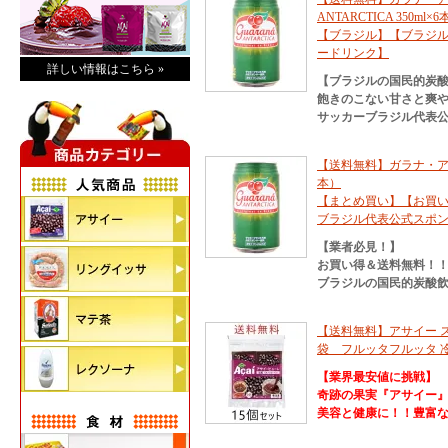
ANTARCTICA 350ml
【ブラジル】【ブラジル
ードリンク】
詳しい情報はこちら »
【ブラジルの国民的炭
飽きのこない甘さと爽
サッカーブラジル代表公
【送料無料】ガラナ・アン
本）
【まとめ買い】【お買
ブラジル代表公式スポ
【業者必見！】
お買い得＆送料無料！
ブラジルの国民的炭酸
【送料無料】アサイー スム
袋 フルッタフルッタ 
【業界最安値に挑戦】
奇跡の果実『アサイー
美容と健康に！！豊富