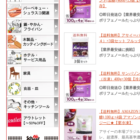
ンド(加糖) 400g×
存】
◎即日発送◎【業界最
ポリフェノールたっぷり
【送料無料】アサイーパル
４）×3袋セット フル
【業界最安値に挑戦】
ポリフェノールたっぷり
【送料無料】サンバゾン
（冷凍）400g×30個
◎即日発送◎【業界最
ポリフェノールたっぷり
【送料無料】AMAZON 
糖) 100ｇ×4袋 アマ
ジーに★【要冷凍】
アサイーの本場ブラジ
レ。超濃厚、最高基準濃