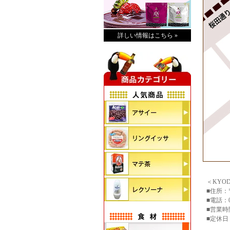
詳しい情報はこちら »
＜KYOD
■住所：
■電話：03
■営業時間
■定休