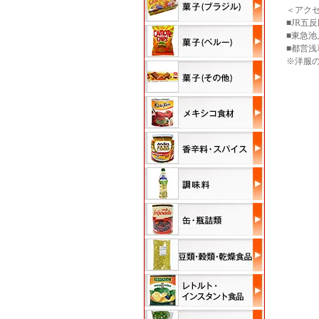
＜アク
■JR五
■東急
■都営
※洋服