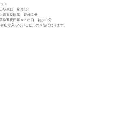
セス＞
反田駅東口 徒歩1分
池上線五反田駅 徒歩２分
浅草線五反田駅Ａ５出口 徒歩０分
の青山が入っているビルの６階になります。