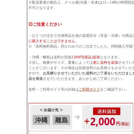
※配送業者の都合上、クール便(冷蔵・冷凍)は12～14時の時間
不可となります。
◎ご注意ください
・ひとつの注文で冷凍商品を他の温度区分（常温・冷蔵）の商品
に購入することはできません。
※『送料無料商品』同士のみでのご注文でしたら、同時購入可能
・沖縄・離島は送料が別途
2,000円(税込)追加
となります。
※但し、物量やサイズ、重量によっては
更に送料を追加
させてい
ことがございます。その場合は別途送料のお見積りをさせていた
すので、
お見積りさせていただいた送料のご了承をいただけまし
品を発送
させていただきます。あらかじめご了承ください。
送料・ご利用ガイド等の詳細は
ご利用ガイド
をご確認下さい。