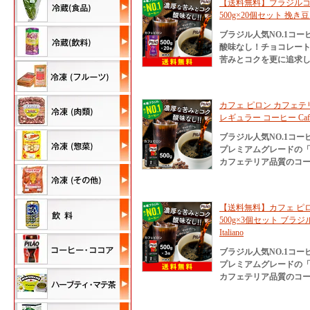
【送料無料】ブラジルコ
500g×20個セット 挽き豆 深
ブラジル人気NO.1コ
酸味なし！チョコレー
苦みとコクを更に追求
カフェ ピロン カフェテリ
レギュラー コーヒー Cafe Pilao
ブラジル人気NO.1コ
プレミアムグレードの
カフェテリア品質のコー
【送料無料】カフェ ピ
500g×3個セット ブラジル産 
Italiano
ブラジル人気NO.1コ
プレミアムグレードの
カフェテリア品質のコー