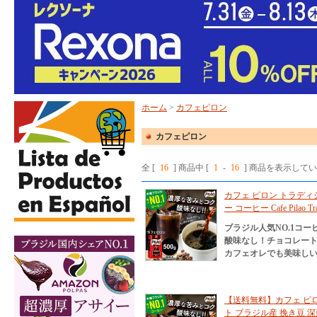
ホーム
>
カフェピロン
カフェピロン
全 [
16
] 商品中 [
1
-
16
] 商品を表示して
カフェ ピロン トラディシ
ー コーヒー Cafe Pilao Trad
ブラジル人気NO.1コ
酸味なし！チョコレー
カフェオレでも美味し
【送料無料】カフェ ピロン
ト ブラジル産 挽き豆 深