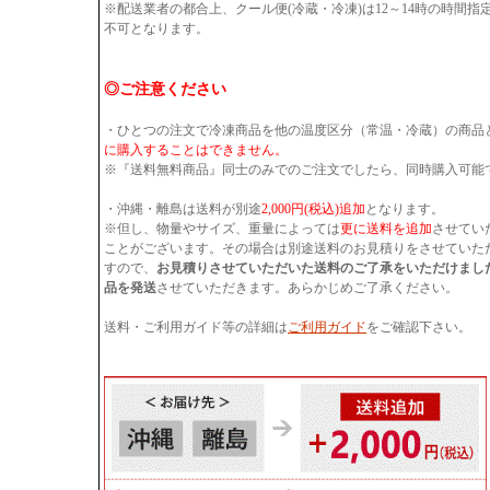
※配送業者の都合上、クール便(冷蔵・冷凍)は12～14時の時間
不可となります。
◎ご注意ください
・ひとつの注文で冷凍商品を他の温度区分（常温・冷蔵）の商品
に購入することはできません。
※『送料無料商品』同士のみでのご注文でしたら、同時購入可能
・沖縄・離島は送料が別途
2,000円(税込)追加
となります。
※但し、物量やサイズ、重量によっては
更に送料を追加
させてい
ことがございます。その場合は別途送料のお見積りをさせていた
すので、
お見積りさせていただいた送料のご了承をいただけまし
品を発送
させていただきます。あらかじめご了承ください。
送料・ご利用ガイド等の詳細は
ご利用ガイド
をご確認下さい。