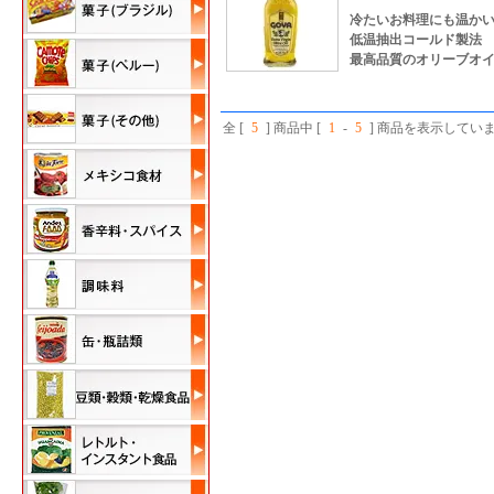
冷たいお料理にも温か
低温抽出コールド製法
最高品質のオリーブオ
全 [
5
] 商品中 [
1
-
5
] 商品を表示してい