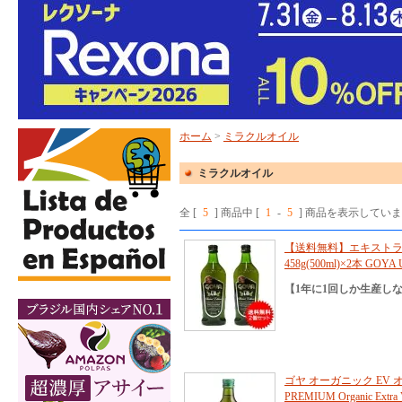
ホーム
>
ミラクルオイル
ミラクルオイル
全 [
5
] 商品中 [
1
-
5
] 商品を表示してい
【送料無料】エキストラ
458g(500ml)×2本 GOYA
【1年に1回しか生産し
ゴヤ オーガニック EV オ
PREMIUM Organic Extra Vi