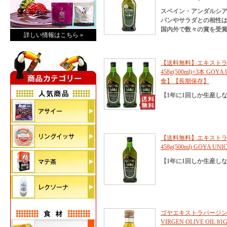
スペイン・アンダルシ
パンやサラダとの相性
国内外で数々の賞を受
詳しい情報はこちら »
【送料無料】エキストラ
458g(500ml)×3本 
食】【長期保存】
【1年に1回しか生産し
【送料無料】エキストラ
458g(500ml) GO
【1年に1回しか生産し
ゴヤエキストラバージンオ
VIRGEN OLIVE OIL 81