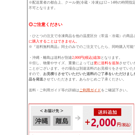
※配送業者の都合上、クール便(冷蔵・冷凍)は12～14時の時間
不可となります。
◎ご注意ください
・ひとつの注文で冷凍商品を他の温度区分（常温・冷蔵）の商品
に購入することはできません。
※『送料無料商品』同士のみでのご注文でしたら、同時購入可能
・沖縄・離島は送料が別途
2,000円(税込)追加
となります。
※但し、物量やサイズ、重量によっては
更に送料を追加
させてい
ことがございます。その場合は別途送料のお見積りをさせていた
すので、
お見積りさせていただいた送料のご了承をいただけまし
品を発送
させていただきます。あらかじめご了承ください。
送料・ご利用ガイド等の詳細は
ご利用ガイド
をご確認下さい。