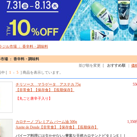
ラジル市場 ： 香辛料・調味料
市場 ： 香辛料・調味料
並び順を変更
[
おすすめ順
|
価
品中 [
1
-
5
] 商品を表示しています。
チリソース マラゲータ アステカ 75g
5
【非常食】【保存食】【長期保存】
【丸ごと唐辛子入り】
カロチーノ プレミアム パーム油 500g
1,35
Azeite de Dende【非常食】【保存食】【長期保存】
バイーア料理には欠かせない♪豊富な天然カロテンとビタミンE！！