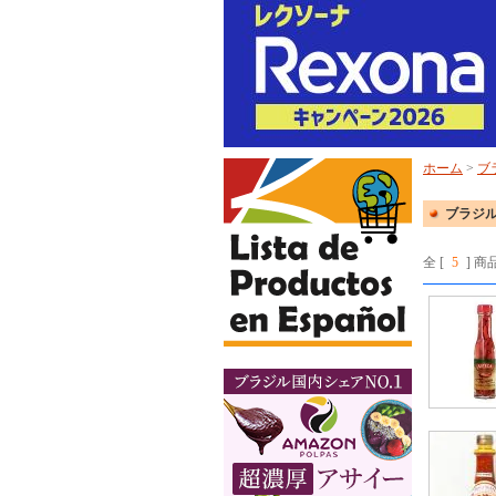
ホーム
>
ブ
ブラジル
全 [
5
] 商