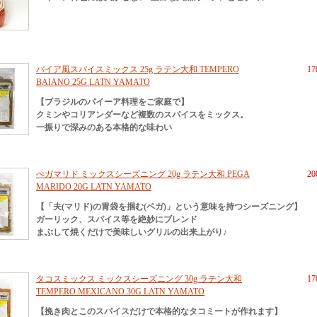
バイア風スパイスミックス 25g ラテン大和 TEMPERO
1
BAIANO 25G LATN YAMATO
【ブラジルのバイーア料理をご家庭で】
クミンやコリアンダーなど複数のスパイスをミックス。
一振りで深みのある本格的な味わい
ぺガマリド ミックスシーズニング 20g ラテン大和 PEGA
2
MARIDO 20G LATN YAMATO
【「夫(マリド)の胃袋を掴む(ペガ)」という意味を持つシーズニング】
ガーリック、スパイス等を絶妙にブレンド
まぶして焼くだけで美味しいグリルの出来上がり♪
タコスミックス ミックスシーズニング 30g ラテン大和
1
TEMPERO MEXICANO 30G LATN YAMATO
【挽き肉とこのスパイスだけで本格的なタコミートが作れます】