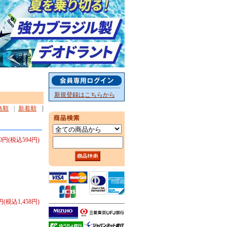
新規登録はこちらから
格順
|
新着順
]
50円(税込594円)
0円(税込1,458円)