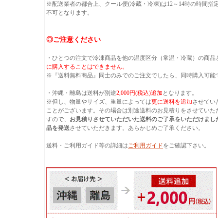
※配送業者の都合上、クール便(冷蔵・冷凍)は12～14時の時間
不可となります。
◎ご注意ください
・ひとつの注文で冷凍商品を他の温度区分（常温・冷蔵）の商品
に購入することはできません。
※『送料無料商品』同士のみでのご注文でしたら、同時購入可能
・沖縄・離島は送料が別途
2,000円(税込)追加
となります。
※但し、物量やサイズ、重量によっては
更に送料を追加
させてい
ことがございます。その場合は別途送料のお見積りをさせていた
すので、
お見積りさせていただいた送料のご了承をいただけまし
品を発送
させていただきます。あらかじめご了承ください。
送料・ご利用ガイド等の詳細は
ご利用ガイド
をご確認下さい。