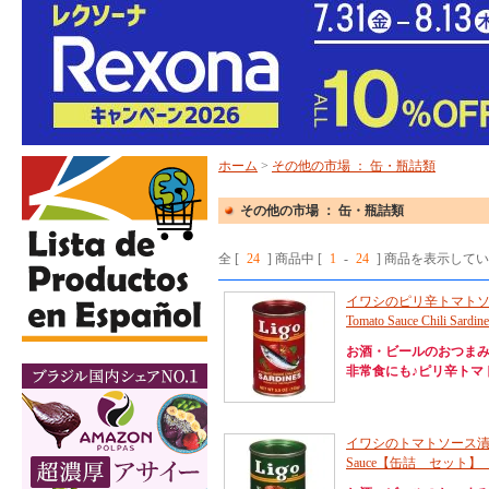
ホーム
>
その他の市場 ： 缶・瓶詰類
その他の市場 ： 缶・瓶詰類
全 [
24
] 商品中 [
1
-
24
] 商品を表示して
イワシのピリ辛トマトソース漬け 
Tomato Sauce Chili Sa
お酒・ビールのおつま
非常食にも♪ピリ辛トマ
イワシのトマトソース漬け リゴ 15
Sauce【缶詰 セット