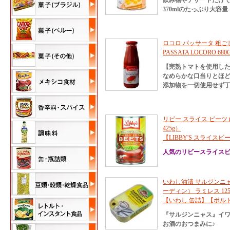
飲み物やデザートだけ
370mlのたっぷり大容量
ロコロ パッサータ 粗ごしト
PASSATA LOCORO 680
【完熟トマトを使用し
なめらかな口当りとほ
添加物を一切使用せず
リビー スライス ビーツ
425g）
【LIBBY'S スライ
人気のリビースライス
いわし油漬 サルジンニャ
ーディン） ラミレス 125
【いわし 缶詰】【ポル
『サルジンニャス』イ
お酒のおつまみに♪