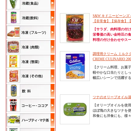
S&W キドニービーンズ 4
【非常食】【保存食】
【サラダ、肉料理の付
栄養価の高い金時豆の
料理の付け合わせやスー
調理用クリーム ミルククリー
CREME CULINARIO 20
【クリーム料理、お菓
軽やかな口当たりとし
幅広いシーンで活躍す
ツナのオリーブオイル漬け 110
【オリーブオイルを使
ほぼ塊の大きなツナを
和食にも洋食にも、様