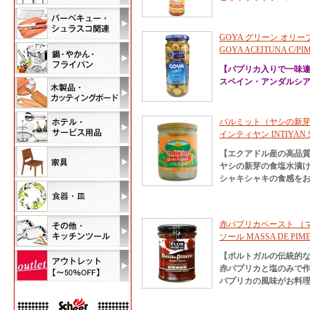
GOYA グリーン オリー
GOYA ACEITUNA C/PIM
【パプリカ入りで一味
スペイン・アンダルシ
パルミット（ヤシの新芽） 
インティヤン INTIYAN SL
【エクアドル産の高品
ヤシの新芽の食塩水漬
シャキシャキの食感を
赤パプリカペースト （マ
ソール MASSA DE PIMEN
【ポルトガルの伝統的
赤パプリカと塩のみで
パプリカの風味がお料