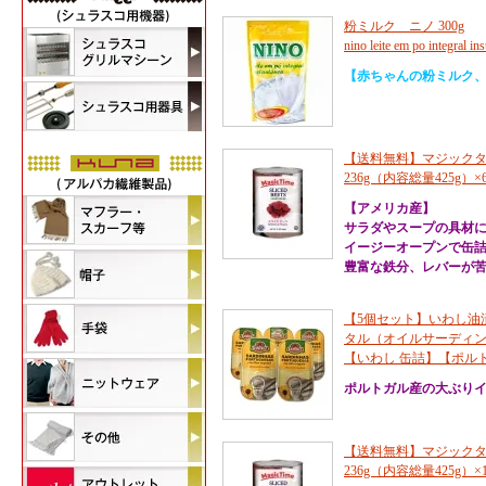
粉ミルク ニノ 300g
nino leite em po integral in
【赤ちゃんの粉ミルク
【送料無料】マジックタ
236g（内容総量425g）×6個セット
【アメリカ産】
サラダやスープの具材
イージーオープンで缶
豊富な鉄分、レバーが苦
【5個セット】いわし油漬
タル（オイルサーディン）
【いわし 缶詰】【ポル
ポルトガル産の大ぶり
【送料無料】マジックタ
236g（内容総量425g）×12個セッ