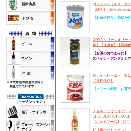
コンデンスミルク ネスレ 3
【練乳】【leite conde
【お菓子作り、苺にか
GOYA グリーンオリーブ(
食】【保存食】【長期
【お酒のおつまみに】
スペイン・アンダルシ
富士イービーエー 41
【長期保存】
【クリーム料理、お菓
チョルーラ ホットソースオ
CHOLULA HOT SAUCE 
【ホットソース】【ピ
ピリ辛ホットソース♪