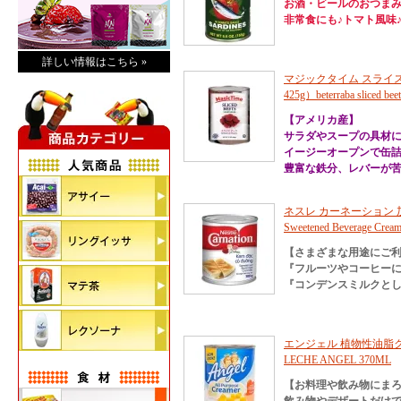
お酒・ビールのおつま
非常食にも♪トマト風味
詳しい情報はこちら »
マジックタイム スライス
425g）beterraba sliced beet
【アメリカ産】
サラダやスープの具材
イージーオープンで缶
豊富な鉄分、レバーが苦
ネスレ カーネーション 加糖練乳 
Sweetened Beverage Cream
【さまざまな用途にご
『フルーツやコーヒーに
『コンデンスミルクと
エンジェル 植物性油脂クリ
LECHE ANGEL 370ML
【お料理や飲み物にまろ