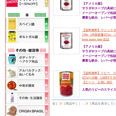
【アメリカ産】
サラダやスープの具材
イージーオープンで缶
豊富な鉄分、レバーが苦
【送料無料】マジックタ
236g（内容総量425g）×24
beets magic time 缶詰
【アメリカ産】
サラダやスープの具材
イージーオープンで缶
豊富な鉄分、レバーが苦
【送料無料】リビー スラ
425g)×24個 LIBBY'
【ビーツ お買い得】
人気のリビーのスライ
全 [
24
] 商品中 [
1
-
24
] 商品を表示して