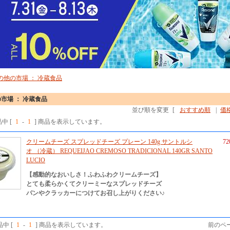
の他の市場 ： 冷蔵食品
市場 ： 冷蔵食品
並び順を変更
[
おすすめ順
|
価
品中 [
1
-
1
] 商品を表示しています。
クリームチーズ スプレッドチーズ プレーン 140g サントルシ
7
オ （冷蔵） REQUEIJAO CREMOSO TRADICIONAL 140GR SANTO
LUCIO
【感動的なおいしさ！ふわふわクリームチーズ】
とても柔らかくてクリーミーなスプレッドチーズ
パンやクラッカーにつけてお召し上がりください♪
品中 [
1
-
1
] 商品を表示しています。
前のペー