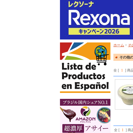
ホーム
>
そ
その他の
全 [
1
] 商
全 [
1
] 商