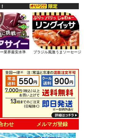
ー業界最安水準
ブラジル風激うまソーセージ
合わせ
メルマガ登録