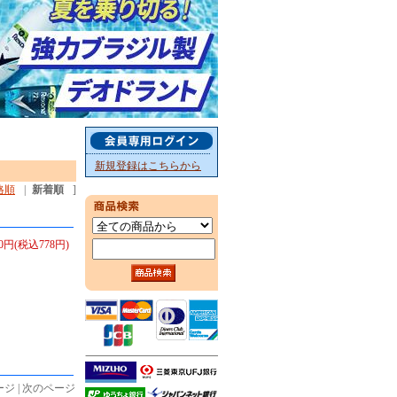
新規登録はこちらから
格順
|
新着順
]
20円(税込778円)
ジ | 次のページ