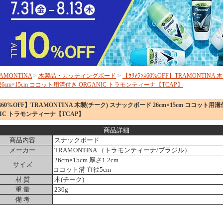
AMONTINA
>
木製品・カッティングボード
>
【ｸﾘｱﾗﾝｽ60%OFF】TRAMONTINA
6cm×15cm ココット用溝付き ORGANIC トラモンティーナ【TCAP】
ﾝｽ60%OFF】TRAMONTINA 木製(チーク) スナックボード 26cm×15cm ココット用
NIC トラモンティーナ【TCAP】
商品詳細
商品内容
スナックボード
メーカー
TRAMONTINA （トラモンティーナ/ブラジル）
26cm×15cm 厚さ1.2cm
サイズ
ココット溝 直径5cm
材 質
木(チーク)
重 量
230g
備 考