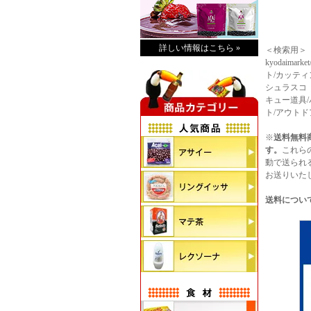
詳しい情報はこちら »
＜検索用＞
kyodaima
ト/カッティ
シュラスコ
キュー道具
ト/アウト
※
送料無料
す。
これら
動で送られ
お送りいた
送料につい