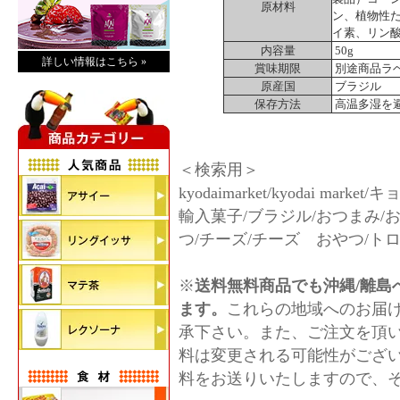
原材料
ン、植物性
イ素、リン
内容量
50g
詳しい情報はこちら »
賞味期限
別途商品ラ
原産国
ブラジル
保存方法
高温多湿を
＜検索用＞
kyodaimarket/kyodai ma
輸入菓子/ブラジル/おつまみ/
つ/チーズ/チーズ おやつ/ト
※
送料無料商品でも沖縄/離島へ
ます。
これらの地域へのお届
承下さい。また、ご注文を頂
料は変更される可能性がござ
料をお送りいたしますので、