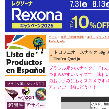
ホーム
>
食品・清涼飲料水
>
菓子（ブラジル
Trofeu Queijo
トロフェオ スナック 50g
Trofeu Queijo
ブラジル産のスナック、『Trof
つまみやすいサイズで、味わ
のおつまみにもオススメです
ア』とご一緒にどうぞ！！
小麦粉、植
製品）コー