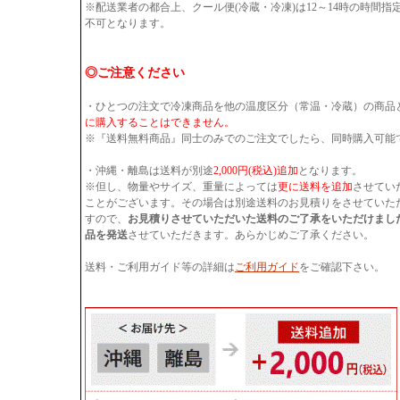
※配送業者の都合上、クール便(冷蔵・冷凍)は12～14時の時間
不可となります。
◎ご注意ください
・ひとつの注文で冷凍商品を他の温度区分（常温・冷蔵）の商品
に購入することはできません。
※『送料無料商品』同士のみでのご注文でしたら、同時購入可能
・沖縄・離島は送料が別途
2,000円(税込)追加
となります。
※但し、物量やサイズ、重量によっては
更に送料を追加
させてい
ことがございます。その場合は別途送料のお見積りをさせていた
すので、
お見積りさせていただいた送料のご了承をいただけまし
品を発送
させていただきます。あらかじめご了承ください。
送料・ご利用ガイド等の詳細は
ご利用ガイド
をご確認下さい。