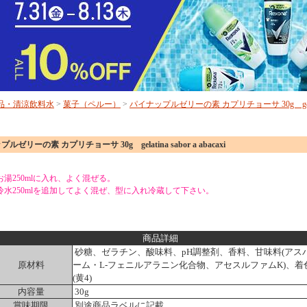
品・清涼飲料水
>
菓子（ペルー）
>
パイナップルゼリーの素 カプリチョーサ 30g gelatin
ルゼリーの素 カプリチョーサ 30g gelatina sabor a abacaxi
湯250mlに入れ、よく混ぜる。
冷水250mlを追加してよく混ぜ、型に入れ冷蔵して下さい。
商品詳細
砂糖、ゼラチン、酸味料、pH調整剤、香料、甘味料(アス
原材料
ーム・L-フェニルアラニン化合物、アセスルファムK)、着
(黄4)
内容量
30g
賞味期限
別途商品ラベルに記載