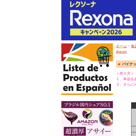
ホーム
>
食
abacaxi
パイナップ
＜作り方＞
１、本品をお
２、さらに