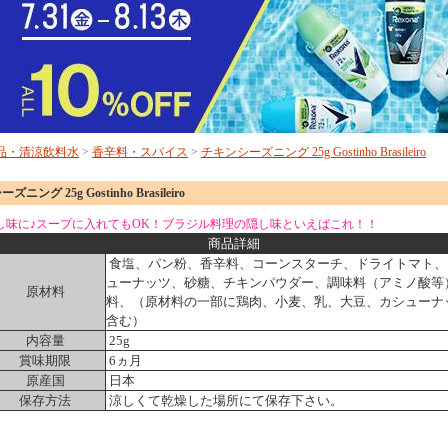
品・清涼飲料水
>
香辛料・スパイス
>
チキンシーズニング 25g Gostinho Brasileiro
ニング 25g Gostinho Brasileiro
し味に♪スープに入れてもOK！ブラジル料理の隠し味といえばこれ！！
商品詳細
食塩、パン粉、香辛料、コーンスターチ、ドライトマト、
ューナッツ、砂糖、チキンパウダー、調味料（アミノ酸等
原材料
料、（原材料の一部に鶏肉、小麦、乳、大豆、カシューナ
含む）
内容量
25g
賞味期限
6ヵ月
原産国
日本
保存方法
涼しくて乾燥した場所にて保存下さい。