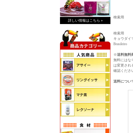
検索用
詳しい情報はこちら »
検索用
キョウダイマーケ
Brasileiro
※
送料無料
無料にはな
は変更され
確認くださ
送料につい