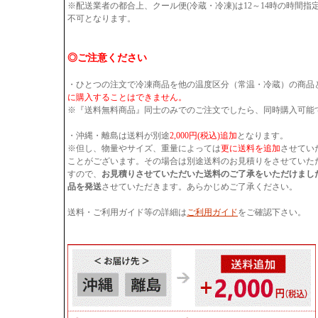
※配送業者の都合上、クール便(冷蔵・冷凍)は12～14時の時間
不可となります。
◎ご注意ください
・ひとつの注文で冷凍商品を他の温度区分（常温・冷蔵）の商品
に購入することはできません。
※『送料無料商品』同士のみでのご注文でしたら、同時購入可能
・沖縄・離島は送料が別途
2,000円(税込)追加
となります。
※但し、物量やサイズ、重量によっては
更に送料を追加
させてい
ことがございます。その場合は別途送料のお見積りをさせていた
すので、
お見積りさせていただいた送料のご了承をいただけまし
品を発送
させていただきます。あらかじめご了承ください。
送料・ご利用ガイド等の詳細は
ご利用ガイド
をご確認下さい。