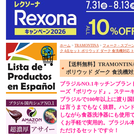
ホーム
>
TRAMONTINA
>
フォーク・スプー
ク 4点セット ポリウッド ダーク 食洗機対応
【送料無料】TRAMONTI
ポリウッド ダーク 食洗機
ブラジルNO.1キッチンブラン
ーズ『ポリウッド』。ステー
ブラジルで100年以上に渡り
は言うまでもなく抜群。ハン
しながら食器洗浄器にも使用
くお手軽で実用的。ブラジル
ただけるセットです☆！