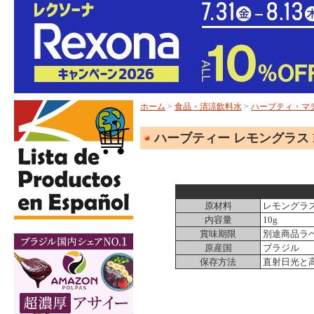
ホーム
>
食品・清涼飲料水
>
ハーブティ・マ
ハーブティー レモングラス Dr. Oet
原材料
レモングラ
内容量
10g
賞味期限
別途商品ラ
原産国
ブラジル
保存方法
直射日光と