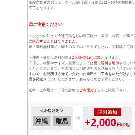
※配送業者の都合上、クール便(冷蔵・冷凍)は12～14時の時間
不可となります。
◎ご注意ください
・ひとつの注文で冷凍商品を他の温度区分（常温・冷蔵）の商品
に購入することはできません。
※『送料無料商品』同士のみでのご注文でしたら、同時購入可能
・沖縄・離島は送料が別途
2,000円(税込)追加
となります。
※但し、物量やサイズ、重量によっては
更に送料を追加
させてい
ことがございます。その場合は別途送料のお見積りをさせていた
すので、
お見積りさせていただいた送料のご了承をいただけまし
品を発送
させていただきます。あらかじめご了承ください。
送料・ご利用ガイド等の詳細は
ご利用ガイド
をご確認下さい。