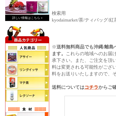
検索用
詳しい情報はこちら »
kyodaimarket/茶/ティバッグ/
※
送料無料商品でも沖縄/離島へ
ます。
これらの地域へのお届
承下さい。また、ご注文を頂
料は変更される可能性がござ
料をお送りいたしますので、
送料については
コチラ
からご