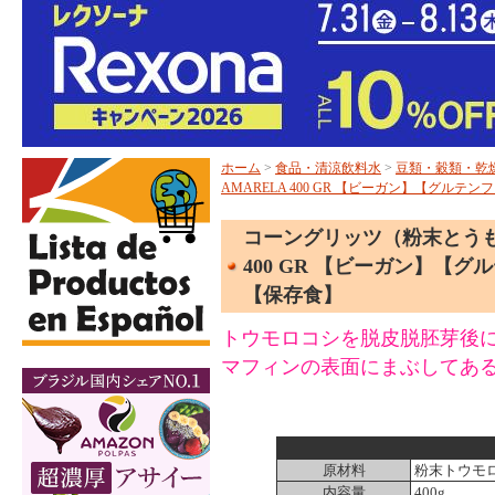
ホーム
>
食品・清涼飲料水
>
豆類・穀類・乾
AMARELA 400 GR 【ビーガン】【グル
コーングリッツ（粉末とうもろこ
400 GR 【ビーガン】【
【保存食】
トウモロコシを脱皮脱胚芽後
マフィンの表面にまぶしてあ
原材料
粉末トウモ
内容量
400g