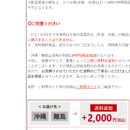
※配送業者の都合上、クール便(冷蔵・冷凍)は12～14時の時間
不可となります。
◎ご注意ください
・ひとつの注文で冷凍商品を他の温度区分（常温・冷蔵）の商品
に購入することはできません。
※『送料無料商品』同士のみでのご注文でしたら、同時購入可能
・沖縄・離島は送料が別途
2,000円(税込)追加
となります。
※但し、物量やサイズ、重量によっては
更に送料を追加
させてい
ことがございます。その場合は別途送料のお見積りをさせていた
すので、
お見積りさせていただいた送料のご了承をいただけまし
品を発送
させていただきます。あらかじめご了承ください。
送料・ご利用ガイド等の詳細は
ご利用ガイド
をご確認下さい。