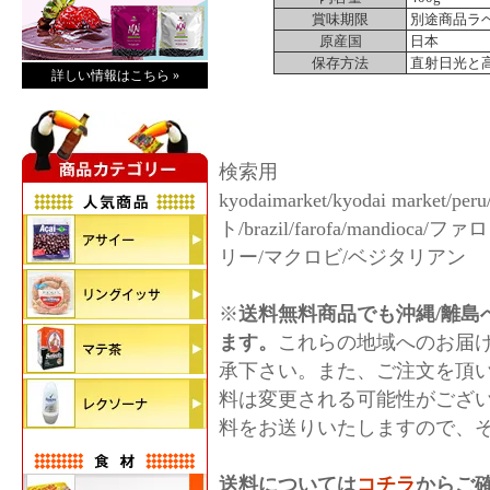
賞味期限
別途商品ラ
原産国
日本
保存方法
直射日光と
詳しい情報はこちら »
検索用
kyodaimarket/kyodai mark
ト/brazil/farofa/mand
リー/マクロビ/ベジタリアン
※
送料無料商品でも沖縄/離島へ
ます。
これらの地域へのお届
承下さい。また、ご注文を頂
料は変更される可能性がござ
料をお送りいたしますので、
送料については
コチラ
からご