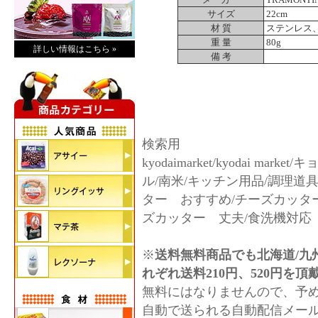
サイズ
22cm
材 質
ステンレス
重 量
80g
詳しい情報はこちら »
備 考
検索用
kyodaimarket/kyodai marke
ル/南米/キッチン用品/調理道
ター おすすめ/チーズカッタ
ズカッター 丈夫/食洗機対応
※
送料無料商品でも北海道/九
れぞれ送料210円、520円を
無料にはなりませんので、予
自動で送られる自動配信メー