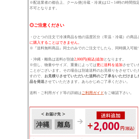
※配送業者の都合上、クール便(冷蔵・冷凍)は12～14時の時間
不可となります。
◎ご注意ください
・ひとつの注文で冷凍商品を他の温度区分（常温・冷蔵）の商品
に購入することはできません。
※『送料無料商品』同士のみでのご注文でしたら、同時購入可能
・沖縄・離島は送料が別途
2,000円(税込)追加
となります。
※但し、物量やサイズ、重量によっては
更に送料を追加
させてい
ことがございます。その場合は別途送料のお見積りをさせていた
すので、
お見積りさせていただいた送料のご了承をいただけまし
品を発送
させていただきます。あらかじめご了承ください。
送料・ご利用ガイド等の詳細は
ご利用ガイド
をご確認下さい。