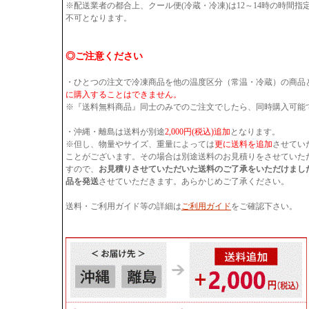
※配送業者の都合上、クール便(冷蔵・冷凍)は12～14時の時間
不可となります。
◎ご注意ください
・ひとつの注文で冷凍商品を他の温度区分（常温・冷蔵）の商品
に購入することはできません。
※『送料無料商品』同士のみでのご注文でしたら、同時購入可能
・沖縄・離島は送料が別途
2,000円(税込)追加
となります。
※但し、物量やサイズ、重量によっては
更に送料を追加
させてい
ことがございます。その場合は別途送料のお見積りをさせていた
すので、
お見積りさせていただいた送料のご了承をいただけまし
品を発送
させていただきます。あらかじめご了承ください。
送料・ご利用ガイド等の詳細は
ご利用ガイド
をご確認下さい。