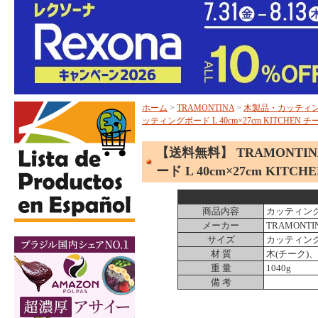
ホーム
>
TRAMONTINA
>
木製品・カッティ
ッティングボード L 40cm×27cm KITCHEN
【送料無料】 TRAMONTI
ード L 40cm×27cm KI
商品内容
カッティン
メーカー
TRAMONT
サイズ
カッティングボー
材 質
木(チーク)
重 量
1040g
備 考