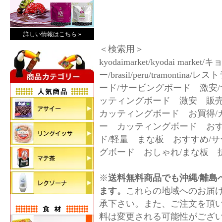
詳しい情報はこちら »
＜検索用＞
kyodaimarket/kyodai m
ー/brasil/peru/tramon
ード/サービングボード 激安
ッティングボード 激安 販
カッティングボード お買得/
ー カッティングボード おす
ド/軽量 まな板 おすすめ/
グボード おしゃれ/まな板 
※
送料無料商品でも沖縄/離島へ
ます。
これらの地域へのお届
承下さい。また、ご注文を頂
料は変更される可能性がござ