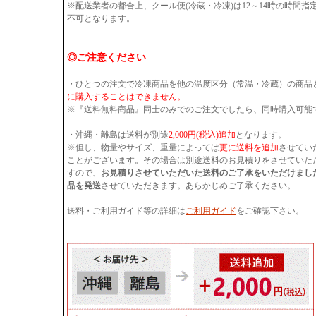
※配送業者の都合上、クール便(冷蔵・冷凍)は12～14時の時間
不可となります。
◎ご注意ください
・ひとつの注文で冷凍商品を他の温度区分（常温・冷蔵）の商品
に購入することはできません。
※『送料無料商品』同士のみでのご注文でしたら、同時購入可能
・沖縄・離島は送料が別途
2,000円(税込)追加
となります。
※但し、物量やサイズ、重量によっては
更に送料を追加
させてい
ことがございます。その場合は別途送料のお見積りをさせていた
すので、
お見積りさせていただいた送料のご了承をいただけまし
品を発送
させていただきます。あらかじめご了承ください。
送料・ご利用ガイド等の詳細は
ご利用ガイド
をご確認下さい。