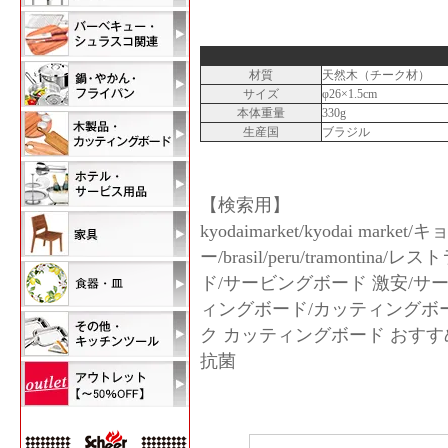
材質
天然木（チーク材）
サイズ
φ26×1.5cm
本体重量
330g
生産国
ブラジル
【検索用】
kyodaimarket/kyodai m
ー/brasil/peru/tramon
ド/サービングボード 激安/サ
ィングボード/カッティングボ
ク カッティングボード おすすめ
抗菌