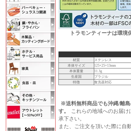
トラモンティーナは環境
材質
ステンレス
本体サイズ
125×25×13mm
本体重量
11.3g
生産国
ブラジル
特徴
食洗器対応
※送料無料商品でも沖縄/離島
す。
これらの地域へのお届け
承下さい。
また、ご注文を頂いた際に自