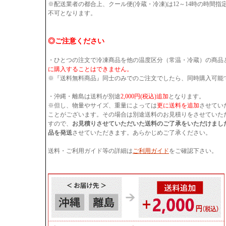
※配送業者の都合上、クール便(冷蔵・冷凍)は12～14時の時間
不可となります。
◎ご注意ください
・ひとつの注文で冷凍商品を他の温度区分（常温・冷蔵）の商品
に購入することはできません。
※『送料無料商品』同士のみでのご注文でしたら、同時購入可能
・沖縄・離島は送料が別途
2,000円(税込)追加
となります。
※但し、物量やサイズ、重量によっては
更に送料を追加
させてい
ことがございます。その場合は別途送料のお見積りをさせていた
すので、
お見積りさせていただいた送料のご了承をいただけまし
品を発送
させていただきます。あらかじめご了承ください。
送料・ご利用ガイド等の詳細は
ご利用ガイド
をご確認下さい。