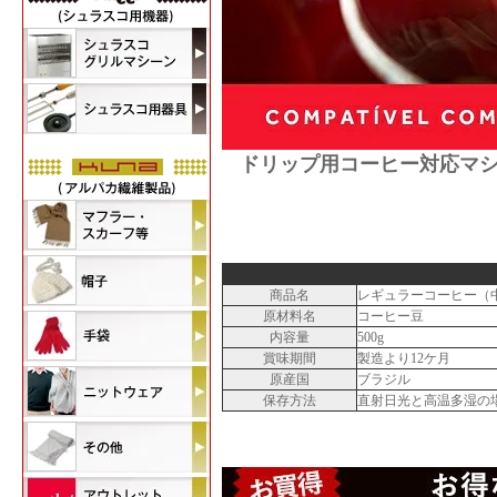
ドリップ用コーヒー対応マ
商品名
レギュラーコーヒー（
原材料名
コーヒー豆
内容量
500g
賞味期間
製造より12ケ月
原産国
ブラジル
保存方法
直射日光と高温多湿の