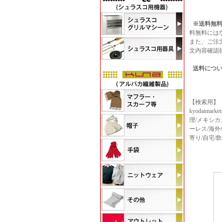
※送料無料
料無料には
また、ご注
文内容確認
送料につ
【検索用】
kyodaimar
理/メキシカ
ーレス/海外食
寄り/自宅/飲