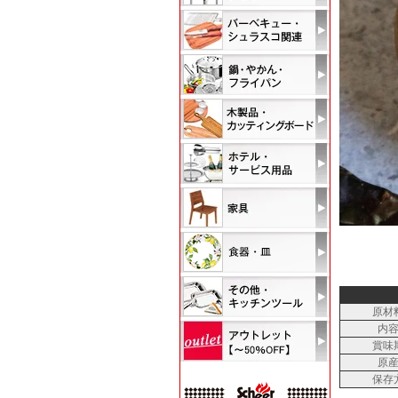
原材
内
賞味
原
保存