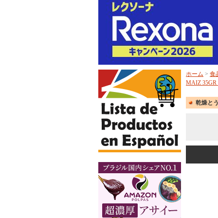
ホーム
>
食
MAIZ 35G
乾燥とうも