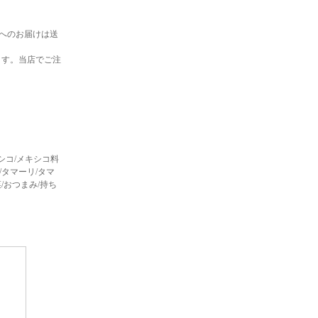
へのお届けは送
ます。当店でご注
k/メキシコ/メキシコ料
/タマーリ/タマ
前菜/おつまみ/持ち