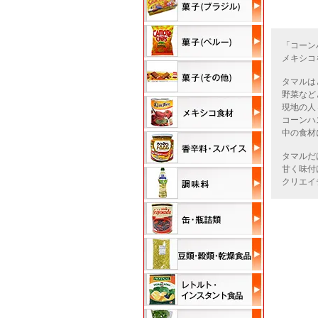
「コーン
メキシコ
タマルは
野菜など
現地の人
コーンハ
中の食材
タマルだ
甘く味付
クリエイ