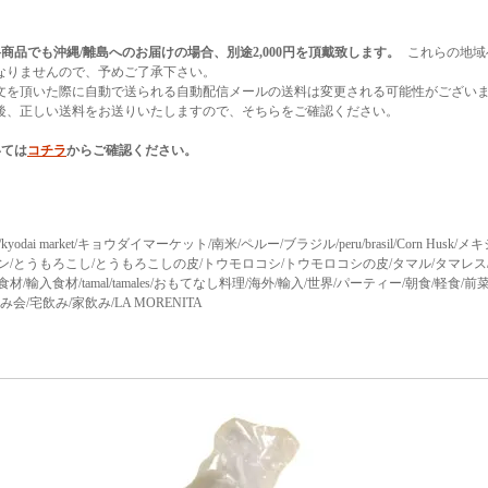
商品でも沖縄/離島へのお届けの場合、別途2,000円を頂戴致します。
これらの地域
なりませんので、予めご了承下さい。
文を頂いた際に自動で送られる自動配信メールの送料は変更される可能性がござい
後、正しい送料をお送りいたしますので、そちらをご確認ください。
いては
コチラ
からご確認ください。
ket/kyodai market/キョウダイマーケット/南米/ペルー/ブラジル/peru/brasil/Corn Hus
ン/とうもろこし/とうもろこしの皮/トウモロコシ/トウモロコシの皮/タマル/タマレス
材/輸入食材/tamal/tamales/おもてなし料理/海外/輸入/世界/パーティー/朝食/軽食/
み会/宅飲み/家飲み/LA MORENITA