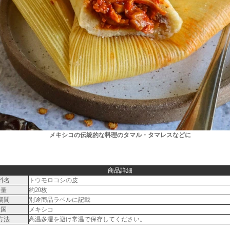
メキシコの伝統的な料理のタマル・タマレスなどに
商品詳細
料名
トウモロコシの皮
容量
約20枚
期間
別途商品ラベルに記載
産国
メキシコ
方法
高温多湿を避け常温で保存してください。