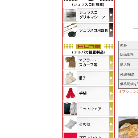
型番
販売価格
購入数
沖縄/離島
価格明細を
オプション