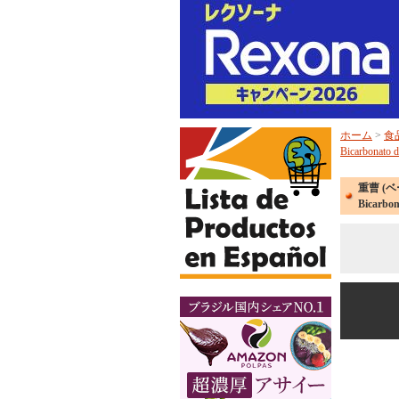
ホーム
>
食
Bicarbonato
重曹 (
Bicarbo