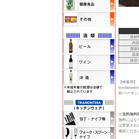
原材
内
賞味
原
保存
【検索用】
kyodaim
粉/ベーキ
※
送料無料
無料にはな
は変更され
確認くださ