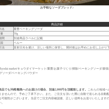
お手軽なソーダブレッド♪
商品詳細
料名
重曹ベーキングソーダ
容量
50g
期間
別途商品ラベルに記載
産国
ペルー
方法
直射日光を避け、涼しい場所に保管し、開封後はお早めにお召し上がり
arket/kyodai market/キョウダイマーケット/重曹/お菓子づくり/掃除/ベーキングソーダ/
ングソーダ/ベーキングパウダー
商品でも沖縄/離島へのお届けの場合、別途2,000円を頂戴致します。
これらの地域へ
りませんので、予めご了承下さい。また、ご注文を頂いた際に自動で送られる自動
る可能性がございます。当店でご注文内容確認後、正しい送料をお送りいたします
い。