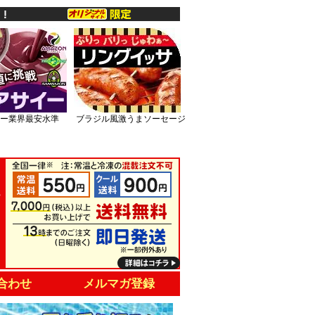
ー業界最安水準
ブラジル風激うまソーセージ
合わせ
メルマガ登録