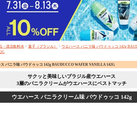
品・清涼飲料水
>
菓子（ブラジル）
>
ウエハース バニラ味 バウドゥッコ 142g BAUD
42G
 バニラ味 バウドゥッコ 142g BAUDUCCO WAFER VANILLA 142G
サクッと美味しいブラジル産ウエハース
3層のバニラクリームがウエハースにベストマッチ
ウエハース バニラクリーム味 バウドゥッコ 142g