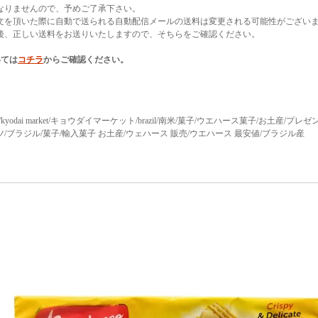
なりませんので、予めご了承下さい。
文を頂いた際に自動で送られる自動配信メールの送料は変更される可能性がござい
後、正しい送料をお送りいたしますので、そちらをご確認ください。
いては
コチラ
からご確認ください。
rket/kyodai market/キョウダイマーケット/brazil/南米/菓子/ウエハース菓子/お土産/プ
/ブラジル/菓子/輸入菓子 お土産/ウェハース 販売/ウエハース 最安値/ブラジル産