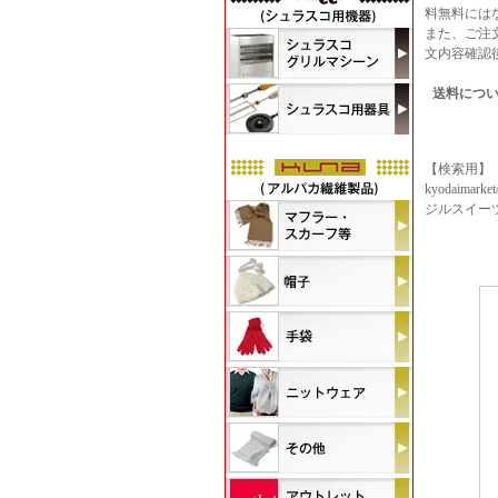
料無料には
また、ご注
文内容確認
送料につ
【検索用】
kyodaima
ジルスイーツ