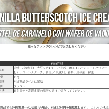
様々なアレンジやレシピでお楽しみください
商品詳細
砂糖、植物油脂（大豆を含む）、小麦粉、ホエイパーミエイトパウダー
料名
む）、コーンスターチ、食塩 ／ 乳化剤、香料、膨張剤、酵素
容量
142g
期間
別途商品ラベルに記載
産国
ブラジル
方法
直射日光と高温多湿の場所を避けて保存してください。
商品でも沖縄/離島へのお届けの場合、別途2,000円を頂戴致します。
これらの地域