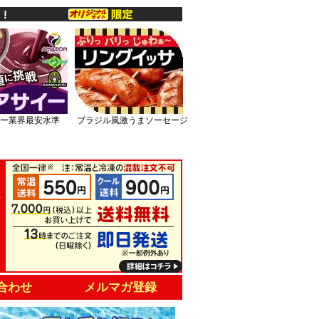
ー業界最安水準
ブラジル風激うまソーセージ
合わせ
メルマガ登録