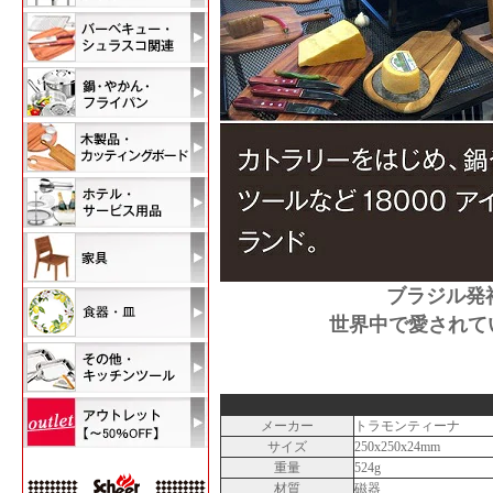
ブラジル発
世界中で愛されて
メーカー
トラモンティーナ
サイズ
250x250x24mm
重量
524g
材質
磁器