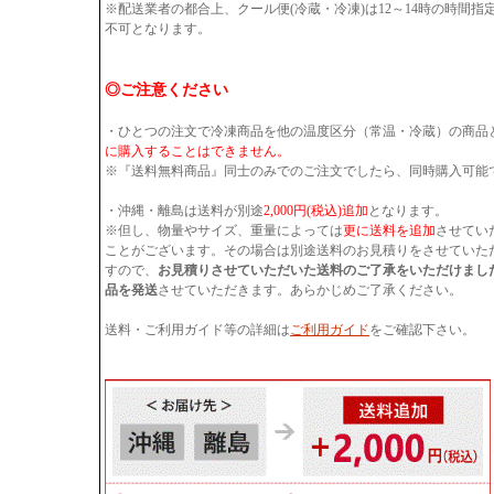
※配送業者の都合上、クール便(冷蔵・冷凍)は12～14時の時間
不可となります。
◎ご注意ください
・ひとつの注文で冷凍商品を他の温度区分（常温・冷蔵）の商品
に購入することはできません。
※『送料無料商品』同士のみでのご注文でしたら、同時購入可能
・沖縄・離島は送料が別途
2,000円(税込)追加
となります。
※但し、物量やサイズ、重量によっては
更に送料を追加
させてい
ことがございます。その場合は別途送料のお見積りをさせていた
すので、
お見積りさせていただいた送料のご了承をいただけまし
品を発送
させていただきます。あらかじめご了承ください。
送料・ご利用ガイド等の詳細は
ご利用ガイド
をご確認下さい。