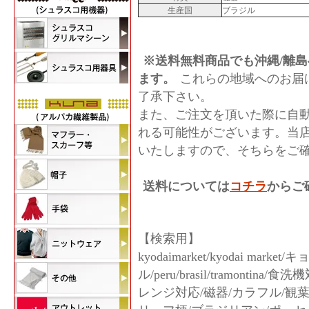
生産国
ブラジル
※送料無料商品でも沖縄/離島
ます。
これらの地域へのお届
了承下さい。
また、ご注文を頂いた際に自
れる可能性がございます。当
いたしますので、そちらをご
送料については
コチラ
からご
【検索用】
kyodaimarket/kyodai m
ル/peru/brasil/tramont
レンジ対応/磁器/カラフル/観