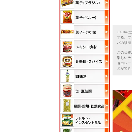
1891
する、ブ
パの移民
この伝統
楽しいチ
ョコレー
とができ