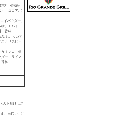
＞ 砂糖、植物油
む）、ココアバ
、ホエイパウダー、
砂糖、モルトエ
料、香料
脂、全粉乳、カカオ
イスクリスピー
糖、カカオマス、植
ウダー、ライス
、香料
へのお届けは送
ます。当店でご注