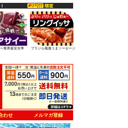
ー業界最安水準
ブラジル風激うまソーセージ
合わせ
メルマガ登録