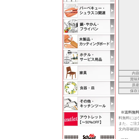
内
賞味
原
保存
※送料無料
料無料には
また、ご注
文内容確認