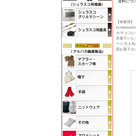
送料につ
【検索用】
kyodaima
カ/チョコレ
米菓子/バレ
ート/大人気
国お菓子/お