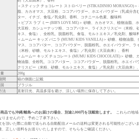
剤（大豆由来）、香料
＜スティック チョコレート ストロベリー (STIKADINHO MORANGO)
脂、カカオマス、大豆粉、ココアパウダー、ホエイパウダー（乳成分含
ター、イチゴ、食塩／乳化剤、香料、コチニール色素、酸味料
＜ビブス ラブ ミー (BIB'S LOVE ME)＞ 砂糖、カカオマス、植物油脂
大豆粉、カシューナッツ粉、ココアバター、ライスクリスピー（米粉、
キス、食塩）、全粉乳、脱脂粉乳、食塩、モルトエキス／乳化剤、酸味
＜ムームー キッズ バニラ (MUMU KIDS VANILLA)＞ 砂糖、植物油
マス、ココアバター、ココアパウダー、脱脂粉乳、ホエイパウダー、ラ
（米粉、砂糖、モルトエキス、食塩）／乳化剤（大豆由来）、香料
＜ムームー キッズ チョコレート (MUMU KIDS CHOCOLATE)＞ 砂
物油脂、全粉乳、ココアバター、ココアパウダー、脱脂粉乳、ホエイパ
クリスピー（米粉、砂糖、モルトエキス、食塩）／乳化剤（大豆由来）
容量
200g
期間
箱の側面に記載
産国
ブラジル
方法
直射日光、高温多湿を避け、涼しい場所に保存して下さい。
商品でも沖縄/離島へのお届けの場合、別途2,000円を頂戴致します。
これらの地域
なりませんので、予めご了承下さい。
文を頂いた際に自動で送られる自動配信メールの送料は変更される可能性がござい
後、正しい送料をお送りいたしますので、そちらをご確認ください。