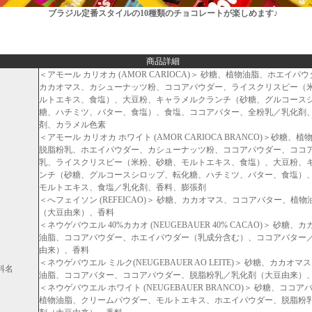
ブラジル定番スタイルの10種類のチョコレートが楽しめます♪
商品詳細
＜アモール カリオカ (AMOR CARIOCA)＞ 砂糖、植物油脂、ホエイパ
カカオマス、カシューナッツ粉、ココアパウダー、ライスクリスピー（
ルトエキス、食塩）、大豆粉、キャラメルクランチ（砂糖、グルコース
糖、ハチミツ、バター、食塩）、食塩、ココアバター、全粉乳／乳化剤
剤、カラメル色素
＜アモール カリオカ ホワイト (AMOR CARIOCA BRANCO)＞砂糖、
脱脂粉乳、ホエイパウダー、カシューナッツ粉、ココアパウダー、ココ
乳、ライスクリスピー（米粉、砂糖、モルトエキス、食塩）、大豆粉、
ンチ（砂糖、グルコースシロップ、転化糖、ハチミツ、バター、食塩）
モルトエキス、食塩／乳化剤、香料、膨張剤
＜へフェイソン (REFEICAO)＞ 砂糖、カカオマス、ココアバター、植
（大豆由来）、香料
＜ネウゲバウエル 40%カカオ (NEUGEBAUER 40% CACAO)＞ 砂糖
油脂、ココアパウダー、ホエイパウダー（乳成分含む）、ココアバター
由来）、香料
＜ネウゲバウエル ミルク(NEUGEBAUER AO LEITE)＞ 砂糖、カカオ
料名
油脂、ココアバター、ココアパウダー、脱脂粉乳／乳化剤（大豆由来）
＜ネウゲバウエル ホワイト (NEUGEBAUER BRANCO)＞ 砂糖、ココ
植物油脂、クリームパウダー、モルトエキス、ホエイパウダー、脱脂粉