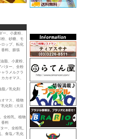
ウダー、小麦粉、
米粉、砂糖、モ
シロップ、転化
、香料、膨張
植物油脂、小麦粉、
アバター、全粉
キャラメルクラ
、カカオマス、
物油脂／乳化剤
、カカオマス、植物
／乳化剤（大豆
マス、全粉乳、植物
、香料
アバター、全粉乳、
乳、食塩／乳化