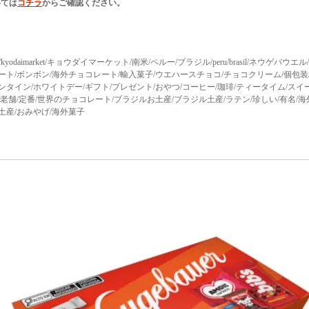
いては
コチラ
からご確認ください。
rket/kyodaimarket/キョウダイマーケット/南米/ペルー/ブラジル/peru/brasil/ネウゲバ
ート/ボンボン/海外チョコレート/輸入菓子/ウエハースチョコ/チョコクリーム/個包装
ンタイン/ホワイトデー/ギフト/プレゼント/おやつ/コーヒー/珈琲/ティータイム/スイ
/老舗/定番/世界のチョコレート/ブラジルお土産/ブラジル土産/ラテン/珍しい/有名/海外
土産/おみやげ/海外菓子