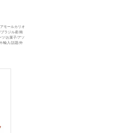
ウエル/アモールカリオ
/ブラジル産/南
ーツ/お菓子/アソ
/輸入/話題/外