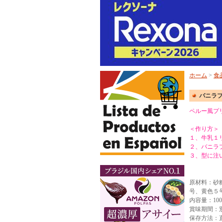
ホーム
>
食
バニラプ
ペルー風プ
＜作り方＞
１、牛乳１
２、バニラ
３、型に注
原材料：砂
号、黄色５
内容量：100
賞味期間：
保存方法：