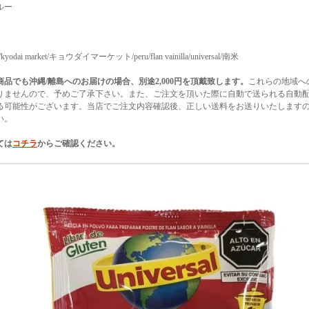
ルー
t/kyodai market/キョウダイマーケット/peru/flan vainilla/universal/南米
商品でも沖縄/離島へのお届けの場合、別途2,000円を頂戴致します。
これらの地域へ
りませんので、予めご了承下さい。また、ご注文を頂いた際に自動で送られる自動
る可能性がございます。当店でご注文内容確認後、正しい送料をお送りいたします
い。
ては
コチラ
からご確認ください。