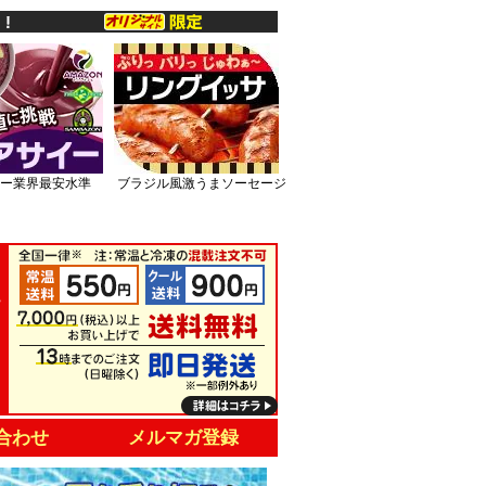
ー業界最安水準
ブラジル風激うまソーセージ
合わせ
メルマガ登録