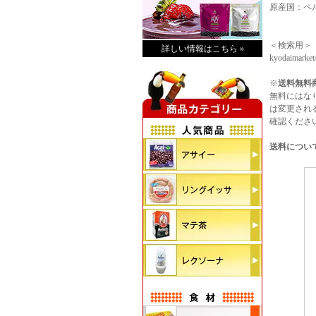
原産国：ペ
＜検索用＞
詳しい情報はこちら »
kyodaimarke
※
送料無料
無料にはな
は変更され
確認くださ
送料につい