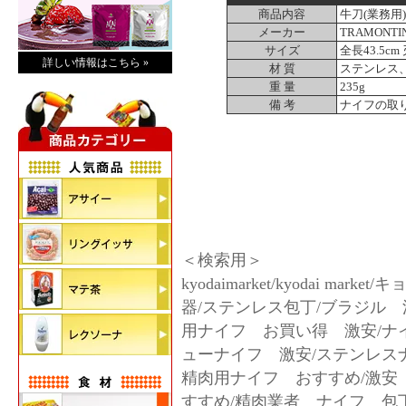
商品内容
牛刀(業務用)
メーカー
TRAMONT
サイズ
全長43.5cm
詳しい情報はこちら »
材 質
ステンレス
重 量
235g
備 考
ナイフの取
＜検索用＞
kyodaimarket/kyodai 
器/ステンレス包丁/ブラジル 洋
用ナイフ お買い得 激安/ナ
ューナイフ 激安/ステンレス
精肉用ナイフ おすすめ/激安
すすめ/精肉業者 ナイフ 包