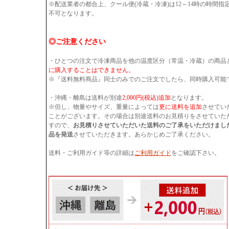
※配送業者の都合上、クール便(冷蔵・冷凍)は12～14時の時間
不可となります。
◎ご注意ください
・ひとつの注文で冷凍商品を他の温度区分（常温・冷蔵）の商品
に購入することはできません。
※『送料無料商品』同士のみでのご注文でしたら、同時購入可能
・沖縄・離島は送料が別途
2,000円(税込)追加
となります。
※但し、物量やサイズ、重量によっては
更に送料を追加
させてい
ことがございます。その場合は別途送料のお見積りをさせていた
すので、
お見積りさせていただいた送料のご了承をいただけまし
品を発送
させていただきます。あらかじめご了承ください。
送料・ご利用ガイド等の詳細は
ご利用ガイド
をご確認下さい。