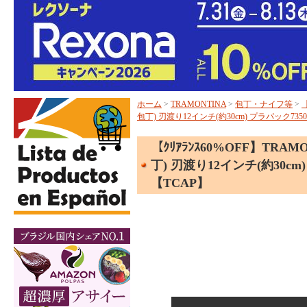
ホーム
>
TRAMONTINA
>
包丁・ナイフ等
>
包丁) 刃渡り12インチ(約30cm) プラパック73
【ｸﾘｱﾗﾝｽ60%OFF】TR
丁) 刃渡り12インチ(約30c
【TCAP】