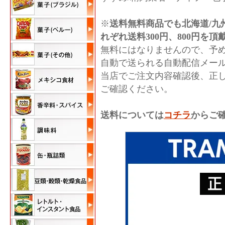
※
送料無料商品でも北海道/九
れぞれ送料300円、800円を
無料にはなりませんので、予
自動で送られる自動配信メー
当店でご注文内容確認後、正
ご確認ください。
送料については
コチラ
からご