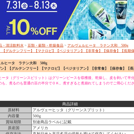
品・清涼飲料水
>
豆類・穀類・乾燥食品
>
アルヴェルヒータ ラテン大和 500g
】【グルテンフリー】【マクロビ】【ベジタリアン】【非常食】【保存食】【長期
ルヒータ ラテン大和 500g
ガン】【グルテンフリー】【マクロビ】【ベジタリアン】【非常食】【保存食】【長
ヒータ（グリーンスピリット）はグリーンピースを収穫後、乾燥し、皮を剥いて半
のも、煮るのも普通の豆の半分でＯＫ。煮すぎると煮崩れてしまうのでご用心くだ
商品詳細
原材料
アルヴェーヒッタ（グリーンスプリット）
内容量
500g
賞味期限
別途商品ラベルに記載
原産国
アメリカ
保存方法
直射日光と高温多湿の場所を避けて保存してください。