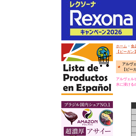
ホーム
>
食
【ビーガン
アルヴェ
【ビー
アルヴェル
水に浸ける