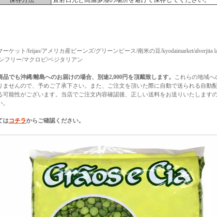
ット/feijao/アメリカ産ビーンズ/グリーンピース/南米の豆/kyodaimarket/alverjita lati
ンフリー/マクロビ/ベジタリアン
商品でも沖縄/離島へのお届けの場合、別途2,000円を頂戴致します。
これらの地域へ
りませんので、予めご了承下さい。また、ご注文を頂いた際に自動で送られる自動
る可能性がございます。当店でご注文内容確認後、正しい送料をお送りいたします
い。
ては
コチラ
からご確認ください。