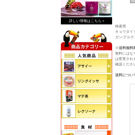
詳しい情報はこちら »
検索用
キョウダイマーケ
ガン/グルテ
※
送料無料
無料にはな
は変更され
確認くださ
送料につい