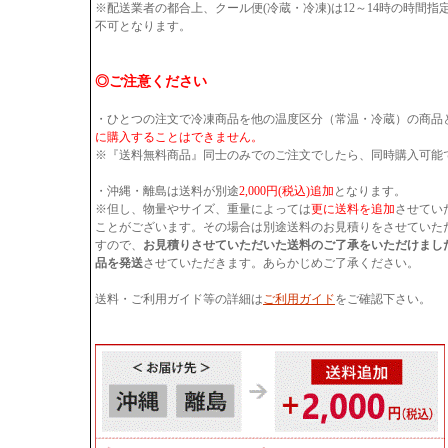
※配送業者の都合上、クール便(冷蔵・冷凍)は12～14時の時間
不可となります。
◎ご注意ください
・ひとつの注文で冷凍商品を他の温度区分（常温・冷蔵）の商品
に購入することはできません。
※『送料無料商品』同士のみでのご注文でしたら、同時購入可能
・沖縄・離島は送料が別途
2,000円(税込)追加
となります。
※但し、物量やサイズ、重量によっては
更に送料を追加
させてい
ことがございます。その場合は別途送料のお見積りをさせていた
すので、
お見積りさせていただいた送料のご了承をいただけまし
品を発送
させていただきます。あらかじめご了承ください。
送料・ご利用ガイド等の詳細は
ご利用ガイド
をご確認下さい。