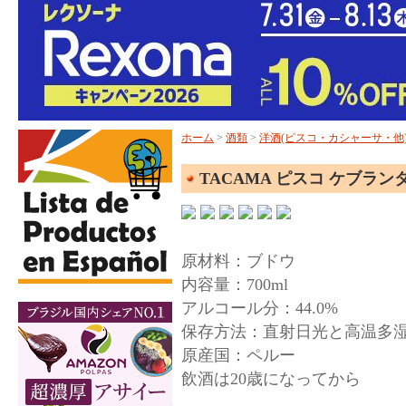
ホーム
>
酒類
>
洋酒(ピスコ・カシャーサ・他
TACAMA ピスコ ケブランタ 
原材料：ブドウ
内容量：700ml
アルコール分：44.0%
保存方法：直射日光と高温多
原産国：ペルー
飲酒は20歳になってから