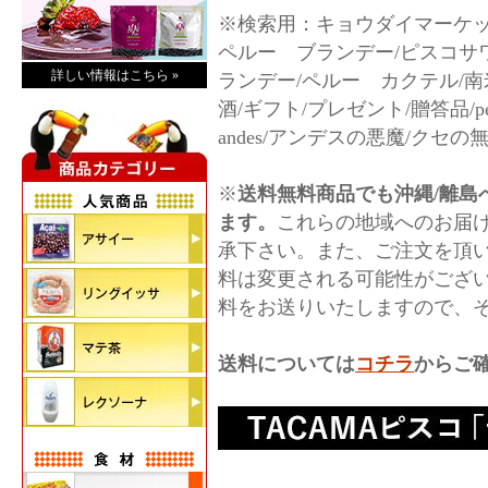
※検索用：キョウダイマーケット/kyod
ペルー ブランデー/ピスコサ
詳しい情報はこちら »
ランデー/ペルー カクテル/南
酒/ギフト/プレゼント/贈答品/peru/pisc
andes/アンデスの悪魔/クセの
※
送料無料商品でも沖縄/離島へ
ます。
これらの地域へのお届
承下さい。また、ご注文を頂
料は変更される可能性がござ
料をお送りいたしますので、
送料については
コチラ
からご