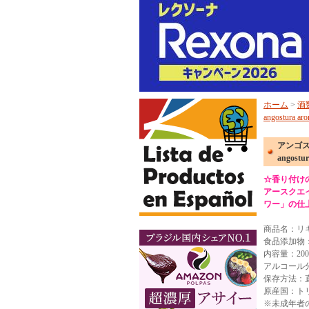
ホーム
>
酒
angostura arom
アンゴス
angostur
☆香り付け
アースクエ
ワー」の仕
商品名：リ
食品添加物
内容量：200
アルコール分
保存方法：
原産国：ト
※未成年者