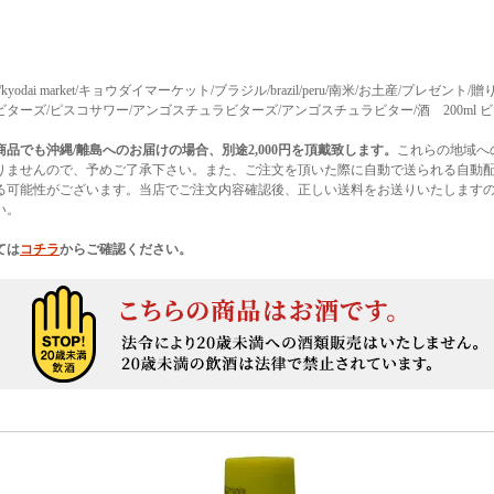
rket/kyodai market/キョウダイマーケット/ブラジル/brazil/peru/南米/お土産/プレゼント
ターズ/ピスコサワー/アンゴスチュラビターズ/アンゴスチュラビター/酒 200ml ビ
商品でも沖縄/離島へのお届けの場合、別途2,000円を頂戴致します。
これらの地域へ
りませんので、予めご了承下さい。また、ご注文を頂いた際に自動で送られる自動
る可能性がございます。当店でご注文内容確認後、正しい送料をお送りいたします
い。
ては
コチラ
からご確認ください。