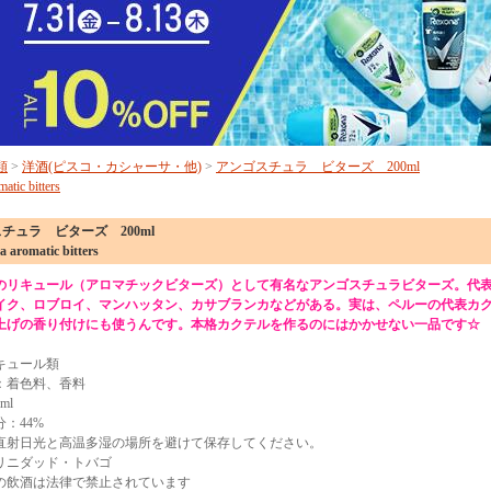
類
>
洋酒(ピスコ・カシャーサ・他)
>
アンゴスチュラ ビターズ 200ml
atic bitters
チュラ ビターズ 200ml
a aromatic bitters
のリキュール（アロマチックビターズ）として有名なアンゴスチュラビターズ。代
イク、ロブロイ、マンハッタン、カサブランカなどがある。実は、ペルーの代表カ
上げの香り付けにも使うんです。本格カクテルを作るのにはかかせない一品です☆
キュール類
：着色料、香料
ml
：44%
直射日光と高温多湿の場所を避けて保存してください。
リニダッド・トバゴ
の飲酒は法律で禁止されています