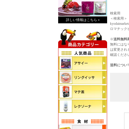
検索用
＜検索用＞
詳しい情報はこちら »
kyodaima
ロマチックビ
※
送料無料
無料にはな
は変更され
確認くださ
送料につい