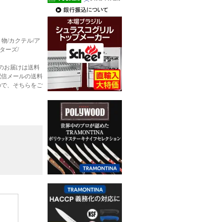
/贈り物/カクテル/ア
ターズ/
のお届けは送料
配信メールの送料
ので、そちらをご