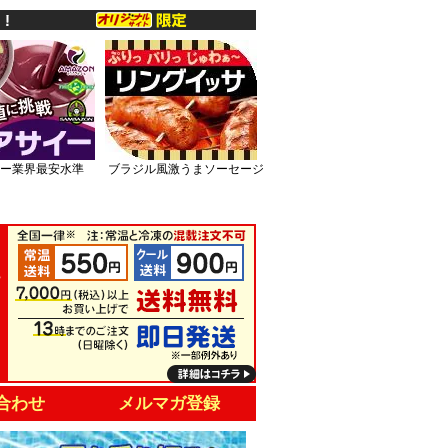
ー業界最安水準
ブラジル風激うまソーセージ
合わせ
メルマガ登録