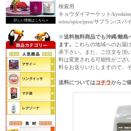
検索用
キョウダイマーケット/kyodaimarket/
詳しい情報はこちら »
reino/spice/peru/サフラン
※
送料無料商品でも沖縄/離島へ
ます。
これらの地域へのお届
承下さい。また、ご注文を頂
料は変更される可能性がござ
料をお送りいたしますので、
送料については
コチラ
からご