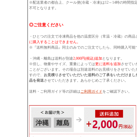
※配送業者の都合上、クール便(冷蔵・冷凍)は12～14時の時間
不可となります。
◎ご注意ください
・ひとつの注文で冷凍商品を他の温度区分（常温・冷蔵）の商品
に購入することはできません。
※『送料無料商品』同士のみでのご注文でしたら、同時購入可能
・沖縄・離島は送料が別途
2,000円(税込)追加
となります。
※但し、物量やサイズ、重量によっては
更に送料を追加
させてい
ことがございます。その場合は別途送料のお見積りをさせていた
すので、
お見積りさせていただいた送料のご了承をいただけまし
品を発送
させていただきます。あらかじめご了承ください。
送料・ご利用ガイド等の詳細は
ご利用ガイド
をご確認下さい。