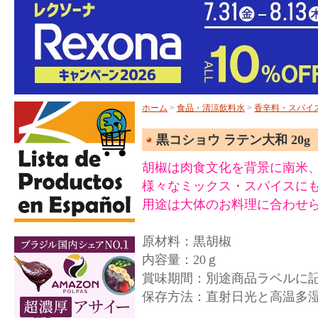
ホーム
>
食品・清涼飲料水
>
香辛料・スパイ
黒コショウ ラテン大和 20g Pimi
胡椒は肉食文化を背景に南米
様々なミックス・スパイスに
用途は大体のお料理に合わせ
原材料：黒胡椒
内容量：20ｇ
賞味期間：別途商品ラベルに
保存方法：直射日光と高温多