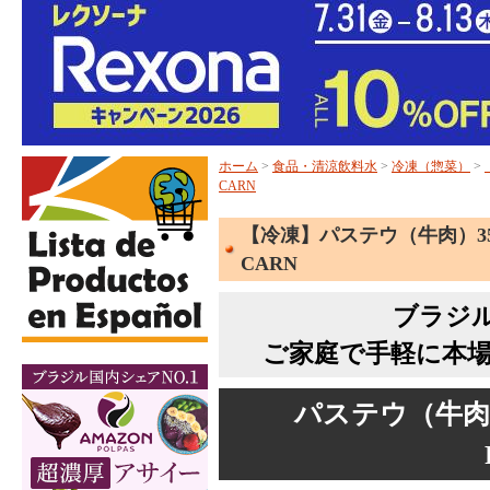
ホーム
>
食品・清涼飲料水
>
冷凍（惣菜）
>
CARN
【冷凍】パステウ（牛肉）35g
CARN
ブラジ
ご家庭で手軽に本
パステウ（牛肉）