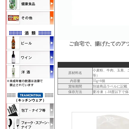
ご自宅で、揚げたてのア
小麦粉、牛肉、玉葱、
原材料名
等）
内容量
35g×6個
賞味期間
別途商品ラベルに記載
保存方法
要冷凍（-18度以下で