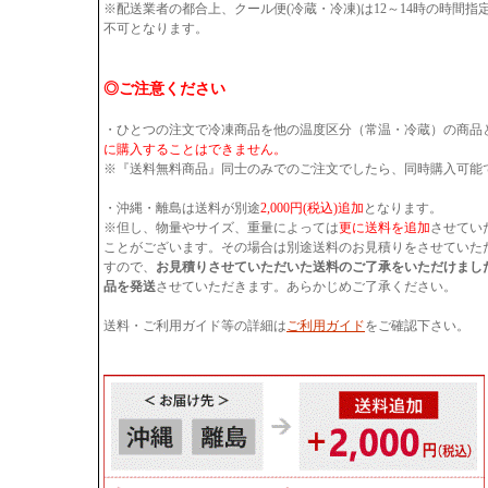
※配送業者の都合上、クール便(冷蔵・冷凍)は12～14時の時間
不可となります。
◎ご注意ください
・ひとつの注文で冷凍商品を他の温度区分（常温・冷蔵）の商品
に購入することはできません。
※『送料無料商品』同士のみでのご注文でしたら、同時購入可能
・沖縄・離島は送料が別途
2,000円(税込)追加
となります。
※但し、物量やサイズ、重量によっては
更に送料を追加
させてい
ことがございます。その場合は別途送料のお見積りをさせていた
すので、
お見積りさせていただいた送料のご了承をいただけまし
品を発送
させていただきます。あらかじめご了承ください。
送料・ご利用ガイド等の詳細は
ご利用ガイド
をご確認下さい。