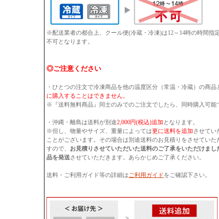
※配送業者の都合上、クール便(冷蔵・冷凍)は12～14時の時間
不可となります。
◎ご注意ください
・ひとつの注文で冷凍商品を他の温度区分（常温・冷蔵）の商品
に購入することはできません。
※『送料無料商品』同士のみでのご注文でしたら、同時購入可能
・沖縄・離島は送料が別途
2,000円(税込)追加
となります。
※但し、物量やサイズ、重量によっては
更に送料を追加
させてい
ことがございます。その場合は別途送料のお見積りをさせていた
すので、
お見積りさせていただいた送料のご了承をいただけまし
品を発送
させていただきます。あらかじめご了承ください。
送料・ご利用ガイド等の詳細は
ご利用ガイド
をご確認下さい。