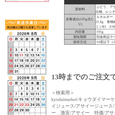
ぶどう、ア
原材料
出物、レシ
エネルギー 1
栄養成分(195g当た
22.6g 食
り)
ミンB1 0.0
内容量
195g
賞味期限
別途商品ラ
保存方法
10度以下（
13時までのご注文
＜検索用＞
kyodaimarket/キョウダイ
イジュース/アサイージュース
ー 激安/アサイー 特価/ア