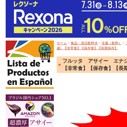
ホーム
>
食品・清涼飲料水
>
冷蔵（飲料）
>
蔵）【非常食】【保存食】【長期保存】
フルッタ アサイー エナジ
【非常食】【保存食】【長