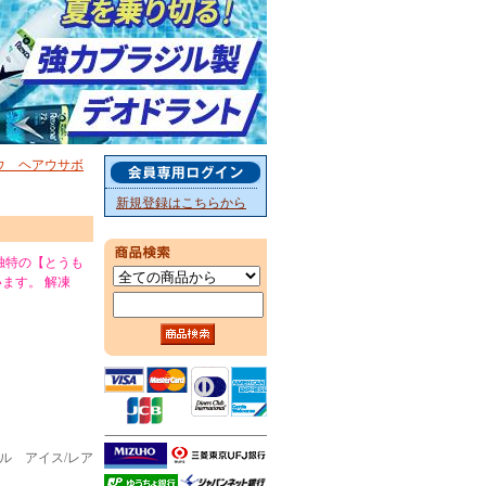
ウ ヘアウサボ
新規登録はこちらから
独特の【とうも
ます。 解凍
/ブラジル アイス/レア