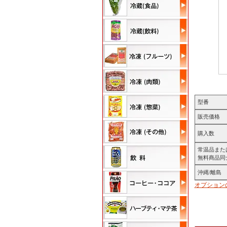
型番
販売価格
購入数
常温品また
無料商品同
沖縄/離島
オプション