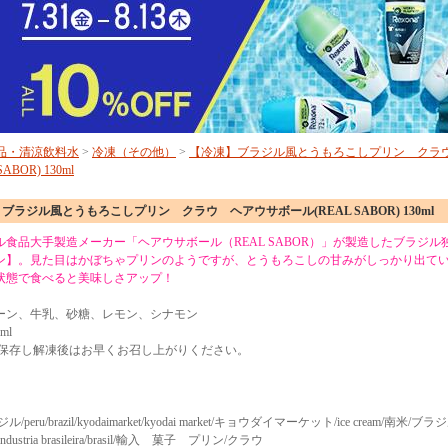
品・清涼飲料水
>
冷凍（その他）
>
【冷凍】ブラジル風とうもろこしプリン クラ
ABOR) 130ml
ブラジル風とうもろこしプリン クラウ ヘアウサボール(REAL SABOR) 130ml
ル食品大手製造メーカー「ヘアウサボール（REAL SABOR）」が製造したブラジル
ン】。見た目はかぼちゃプリンのようですが、とうもろこしの甘みがしっかり出てい
状態で食べると美味しさアップ！
ーン、牛乳、砂糖、レモン、シナモン
ml
下で保存し解凍後はお早くお召し上がりください。
peru/brazil/kyodaimarket/kyodai market/キョウダイマーケット/ice cream/南米
ustria brasileira/brasil/輸入 菓子 プリン/クラウ