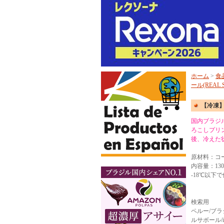
ホーム
>
食
ール(REAL S
【冷凍】
国内ブラジ
ろこしプリ
後、冷えた
原材料：コ
内容量：130
-18℃以
検索用
ペルー/ブラジル/
ルサボール/ind