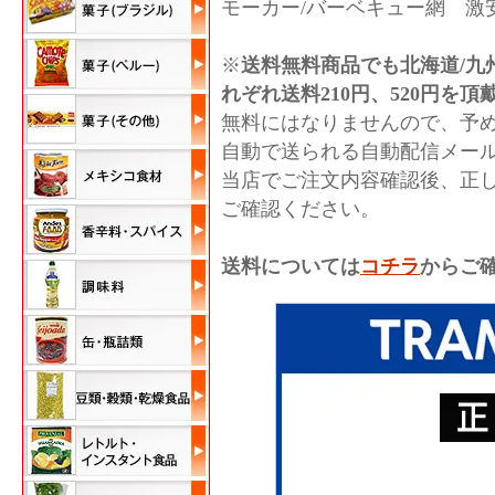
モーカー/バーベキュー網 激
※
送料無料商品でも北海道/九
れぞれ送料210円、520円を
無料にはなりませんので、予
自動で送られる自動配信メー
当店でご注文内容確認後、正
ご確認ください。
送料については
コチラ
からご