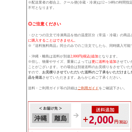
※配送業者の都合上、クール便(冷蔵・冷凍)は12～14時の時間
不可となります。
◎ご注意ください
・ひとつの注文で冷凍商品を他の温度区分（常温・冷蔵）の商品
に購入することはできません。
※『送料無料商品』同士のみでのご注文でしたら、同時購入可能
・沖縄・離島は送料が別途
2,000円(税込)追加
となります。
※但し、物量やサイズ、重量によっては
更に送料を追加
させてい
ことがございます。その場合は別途送料のお見積りをさせていた
すので、
お見積りさせていただいた送料のご了承をいただけまし
品を発送
させていただきます。あらかじめご了承ください。
送料・ご利用ガイド等の詳細は
ご利用ガイド
をご確認下さい。