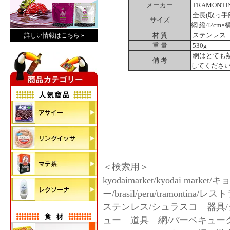
メーカー
TRAMONT
全長(取っ手部
サイズ
網 縦42cm×横
材 質
ステンレス
詳しい情報はこちら »
重 量
530g
網はとても
備 考
してくださ
＜検索用＞
kyodaimarket/kyodai m
ー/brasil/peru/tramon
ステンレス/シュラスコ 器具
ュー 道具 網/バーベキュー