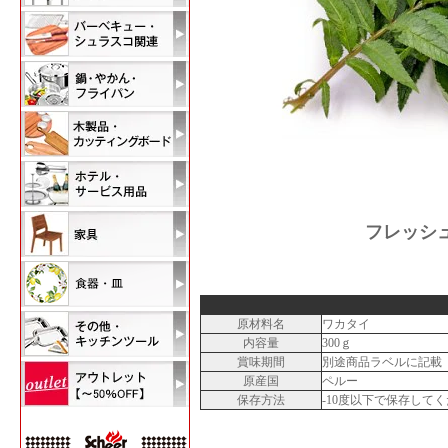
フレッシ
原材料名
ワカタイ
内容量
300ｇ
賞味期間
別途商品ラベルに記載
原産国
ペルー
保存方法
-10度以下で保存して