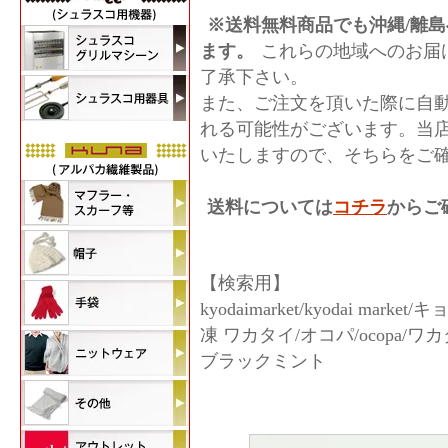
※送料無料商品でも沖縄/離島
ます。
これらの地域へのお届
了承下さい。
また、ご注文を頂いた際に自
れる可能性がございます。当
いたしますので、そちらをご
送料については
コチラ
からご
【検索用】
kyodaimarket/kyodai ma
凍 ワカタイ/オコパ/ocopa/
ブラックミント