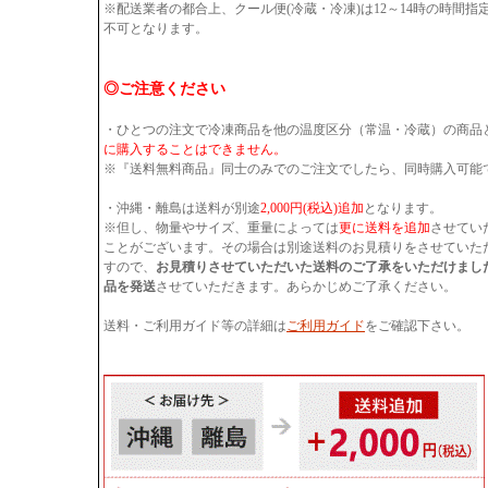
※配送業者の都合上、クール便(冷蔵・冷凍)は12～14時の時間
不可となります。
◎ご注意ください
・ひとつの注文で冷凍商品を他の温度区分（常温・冷蔵）の商品
に購入することはできません。
※『送料無料商品』同士のみでのご注文でしたら、同時購入可能
・沖縄・離島は送料が別途
2,000円(税込)追加
となります。
※但し、物量やサイズ、重量によっては
更に送料を追加
させてい
ことがございます。その場合は別途送料のお見積りをさせていた
すので、
お見積りさせていただいた送料のご了承をいただけまし
品を発送
させていただきます。あらかじめご了承ください。
送料・ご利用ガイド等の詳細は
ご利用ガイド
をご確認下さい。