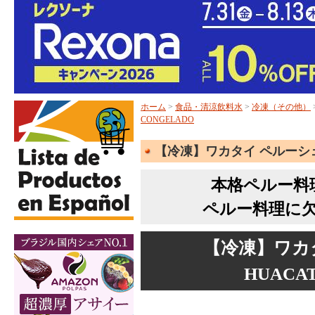
ホーム
>
食品・清涼飲料水
>
冷凍（その他）
CONGELADO
【冷凍】ワカタイ ペルーシェフ 
本格ペルー料
ペルー料理に
【冷凍】ワカタ
HUACA