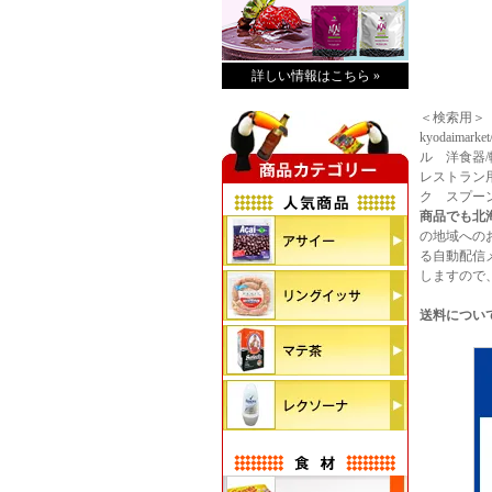
詳しい情報はこちら »
＜検索用＞
kyodaim
ル 洋食器
レストラン
ク スプー
商品でも北海
の地域への
る自動配信
しますので
送料につい