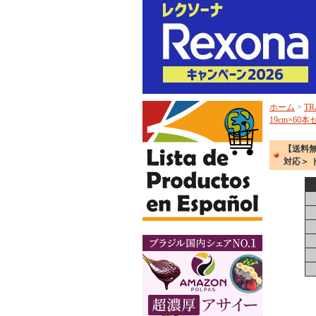
ホーム
>
TR
19cm×6
【送料無
対応＞ 