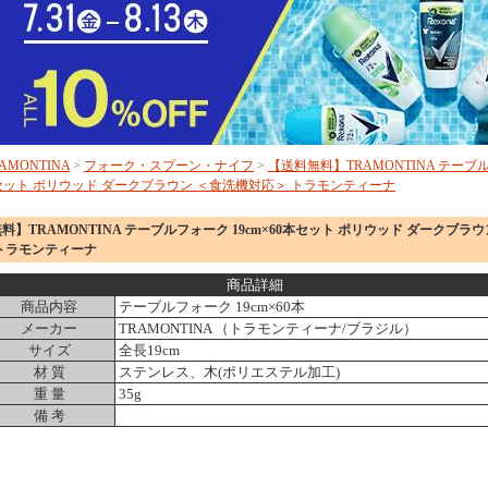
AMONTINA
>
フォーク・スプーン・ナイフ
>
【送料無料】TRAMONTINA テーブ
0本セット ポリウッド ダークブラウン ＜食洗機対応＞ トラモンティーナ
料】TRAMONTINA テーブルフォーク 19cm×60本セット ポリウッド ダークブラ
トラモンティーナ
商品詳細
商品内容
テーブルフォーク 19cm×60本
メーカー
TRAMONTINA （トラモンティーナ/ブラジル）
サイズ
全長19cm
材 質
ステンレス、木(ポリエステル加工)
重 量
35g
備 考