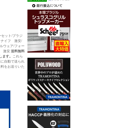
ラリーセット/ブラジ
ナイフ 激安/
ルウェア/フォー
ー 激安
送料無料
致します。
これら
際に自動で送られ
送料をお送りいた