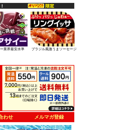
ー業界最安水準
ブラジル風激うまソーセージ
合わせ
メルマガ登録