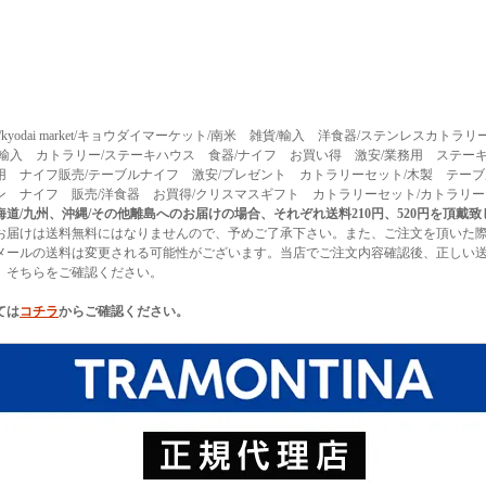
arket/kyodai market/キョウダイマーケット/南米 雑貨/輸入 洋食器/ステンレスカト
/輸入 カトラリー/ステーキハウス 食器/ナイフ お買い得 激安/業務用 ステーキ
用 ナイフ販売/テーブルナイフ 激安/プレゼント カトラリーセット/木製 テーブ
ン ナイフ 販売/洋食器 お買得/クリスマスギフト カトラリーセット/カトラリ
道/九州、沖縄/その他離島へのお届けの場合、それぞれ送料210円、520円を頂戴
お届けは送料無料にはなりませんので、予めご了承下さい。また、ご注文を頂いた
メールの送料は変更される可能性がございます。当店でご注文内容確認後、正しい
、そちらをご確認ください。
ては
コチラ
からご確認ください。