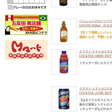
『チチャモラーダ』が
業務用お買得サイズ♪
パッションフルーツドリ
SAYANI 1050ml (6.3L
【甘くて美味しいパッ
場所いらず、手間いら
クラマト トマトカクテル 94
COCKTAIL 946ML MOT
ミチェラーダに☆カリ
クラマト トマトカクテル 22
COCKTAIL 221ML MOT
【はまぐりエキスとス
魚介の旨味とトマトの
ミチェラーダなどのカ