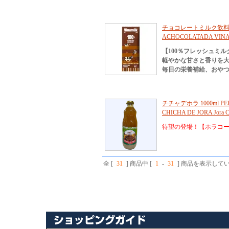
チョコレートミルク飲料 ヴ
ACHOCOLATADA VINA
【100％フレッシュミ
軽やかな甘さと香りを
毎日の栄養補給、おや
チチャデホラ 1000ml PE
CHICHA DE JORA Jora Co
待望の登場！【ホラコ
全 [
31
] 商品中 [
1
-
31
] 商品を表示して