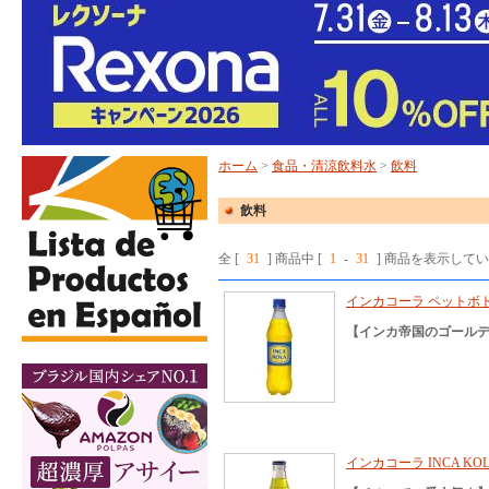
ホーム
>
食品・清涼飲料水
>
飲料
飲料
全 [
31
] 商品中 [
1
-
31
] 商品を表示して
インカコーラ ペットボトル 50
【インカ帝国のゴール
インカコーラ INCA KOL