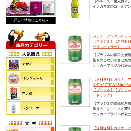
【ペルーで一番人気☆
インカ帝国のゴールデ
詳しい情報はこちら »
ガラナ・アンタルチカ GUAR
【ブラジル】【炭酸飲料
公式スポンサードリン
【ブラジルの国民的炭
飽きのこない甘さと爽
サッカーブラジル代表公
【送料無料】ガラナ・アン
ANTARCTICA 350ml
【ブラジル】【ブラジル
ードリンク】
【ブラジルの国民的炭
飽きのこない甘さと爽
サッカーブラジル代表公
【送料無料】ガラナ・アン