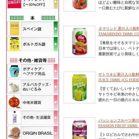
ほどよい酸味と自然な
一口飲むたびに新鮮な
タマリンド 果汁入り飲料 3
TAMARINDO 330ML C
【食欲をそそるタマリ
日本では珍しい、ベト
最新技術でより美味し
サトウキビ果汁入り飲料 33
JUICE 330ML (CG FOOD
【甘くておいしいサト
サトウキビ本来のやさ
疲れた一日の後のエネ
パッションフルーツ果汁入り
PASSION FRUIT 330M
【トロピカルでさわや