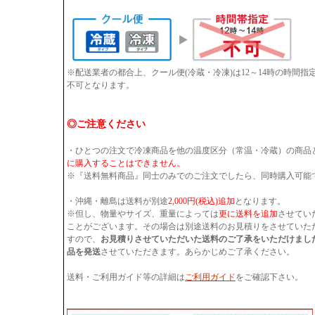
※配送業者の都合上、クール便(冷蔵・冷凍)は12～14時の時間
不可となります。
◎ご注意ください
・ひとつの注文で冷凍商品を他の温度区分（常温・冷蔵）の商品
に購入することはできません。
※『送料無料商品』同士のみでのご注文でしたら、同時購入可能
・沖縄・離島は送料が別途
2,000円(税込)追加
となります。
※但し、物量やサイズ、重量によっては
更に送料を追加
させてい
ことがございます。その場合は別途送料のお見積りをさせていた
すので、
お見積りさせていただいた送料のご了承をいただけまし
品を発送
させていただきます。あらかじめご了承ください。
送料・ご利用ガイド等の詳細は
ご利用ガイド
をご確認下さい。