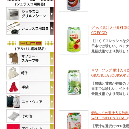
グァバ 果汁入り飲料 330ml
CG FOOD
【甘くてフレッシュな
日本では珍しい、ベト
最新技術でより美味し
サワーソップ 果汁入り飲料 
GRAVIOLA SOURSOP 3
【酸味と甘味が特徴の
日本では珍しい、ベト
最新技術でより美味し
99%スイカ果汁入り飲料 3
WATERMELON 330ML (
【果汁を贅沢に99％使