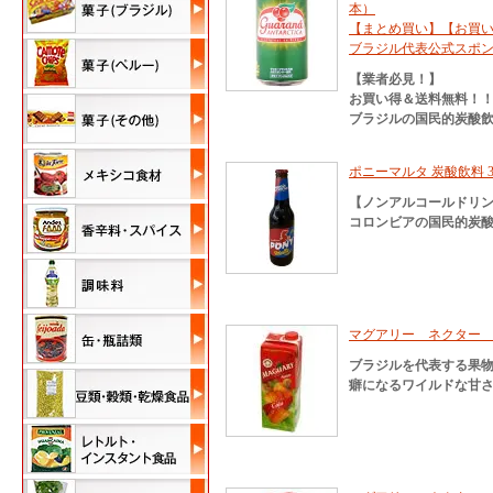
本）
【まとめ買い】【お買
ブラジル代表公式スポ
【業者必見！】
お買い得＆送料無料！
ブラジルの国民的炭酸
ポニーマルタ 炭酸飲料 330m
【ノンアルコールドリ
コロンビアの国民的炭酸
マグアリー ネクター
ブラジルを代表する果
癖になるワイルドな甘さ