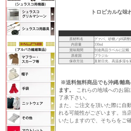
トロピカルな味
原材料名
グァバ、砂糖／pH調
内容量
330ml
賞味期間
別途商品ラベルに記載
原産国
ブラジル
保存方法
直射日光、高温多湿を
※送料無料商品でも沖縄/離島
ます。
これらの地域へのお届
了承下さい。
また、ご注文を頂いた際に自
れる可能性がございます。当
いたしますので、そちらをご