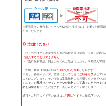
※配送業者の都合上、クール便(冷蔵・冷凍)は12～14時の時間
不可となります。
◎ご注意ください
・ひとつの注文で冷凍商品を他の温度区分（常温・冷蔵）の商品
に購入することはできません。
※『送料無料商品』同士のみでのご注文でしたら、同時購入可能
・沖縄・離島は送料が別途
2,000円(税込)追加
となります。
※但し、物量やサイズ、重量によっては
更に送料を追加
させてい
ことがございます。その場合は別途送料のお見積りをさせていた
すので、
お見積りさせていただいた送料のご了承をいただけまし
品を発送
させていただきます。あらかじめご了承ください。
送料・ご利用ガイド等の詳細は
ご利用ガイド
をご確認下さい。