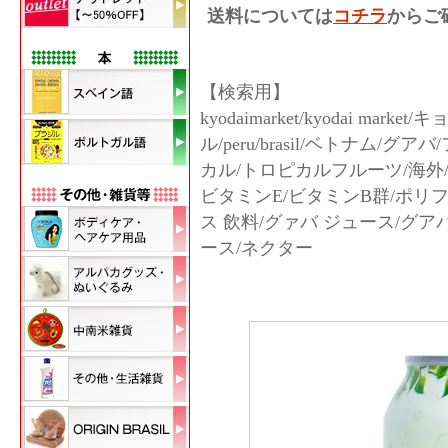
送料については
コチラ
からご
【検索用】
kyodaimarket/kyodai m
ル/peru/brasil/ベトナム/
カル/トロピカルフルーツ/海外/
ビタミンE/ビタミンB群/ポリ
ス 飲料/グァバ ジュース/グア
ース/ネクター