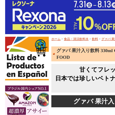
ホーム
>
食品・清涼飲料水
>
飲料
>
グァバ 果汁
グァバ 果汁入り飲料 330ml C
FOOD
甘くてフレ
日本では珍しいベト
グァバ 果汁入り