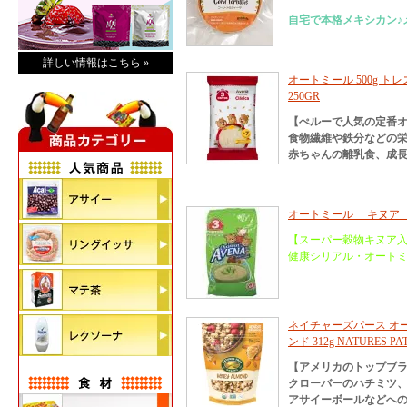
自宅で本格メキシカン♪
詳しい情報はこちら »
オートミール 500g トレス
250GR
【ぺルーで人気の定番
食物繊維や鉄分などの
赤ちゃんの離乳食、成
オートミール キヌア 
【スーパー穀物キヌア
健康シリアル・オート
ネイチャーズパース オ
ンド 312g NATURES PA
【アメリカのトップブ
クローバーのハチミツ
アサイーボールなどへの