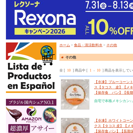
ホーム
>
食品・清涼飲料水
>
その他
その他
全 [
10
] 商品中 [
1
-
10
] 商品を表示して
【冷凍】ブルーコーントル
ス【タコス 皮】【メ
【保存食 パン】【長
自宅で本格メキシカン♪
【冷凍】ホワイトコーント
クス【タコス 皮】【メ
【保存食 パン】【長期