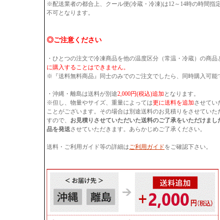
※配送業者の都合上、クール便(冷蔵・冷凍)は12～14時の時間
不可となります。
◎ご注意ください
・ひとつの注文で冷凍商品を他の温度区分（常温・冷蔵）の商品
に購入することはできません。
※『送料無料商品』同士のみでのご注文でしたら、同時購入可能
・沖縄・離島は送料が別途
2,000円(税込)追加
となります。
※但し、物量やサイズ、重量によっては
更に送料を追加
させてい
ことがございます。その場合は別途送料のお見積りをさせていた
すので、
お見積りさせていただいた送料のご了承をいただけまし
品を発送
させていただきます。あらかじめご了承ください。
送料・ご利用ガイド等の詳細は
ご利用ガイド
をご確認下さい。