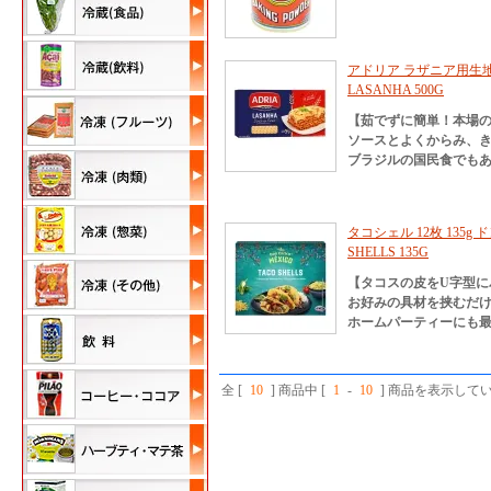
アドリア ラザニア用生地 50
LASANHA 500G
【茹でずに簡単！本場
ソースとよくからみ、
ブラジルの国民食でも
タコシェル 12枚 135g ド
SHELLS 135G
【タコスの皮をU字型に
お好みの具材を挟むだ
ホームパーティーにも
全 [
10
] 商品中 [
1
-
10
] 商品を表示して