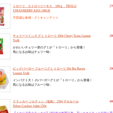
トローリ ストロベリーキス 100ｇ TROLLI
2
STRAWBERRY KISS 100GR
不思議な食感・グミキャンディ☆
チェリーツインズ グミ トローリ 100g Cherry Twins Gummi
2
Trolli
かわいいチェリー形のグミが「トローリ」から登場！
気になるお味はチェリー味♪
ビッグバーガー フルーツグミ トローリ 50g Big Burger
2
Gummi Trolli
インパクト大！ のバーガーグミが「トローリ」から登場！
気になるお味はフルーツ味♪
クラッカー ソルティン（塩味） 250g デルセール
4
Delser-Crackers Salati 250g