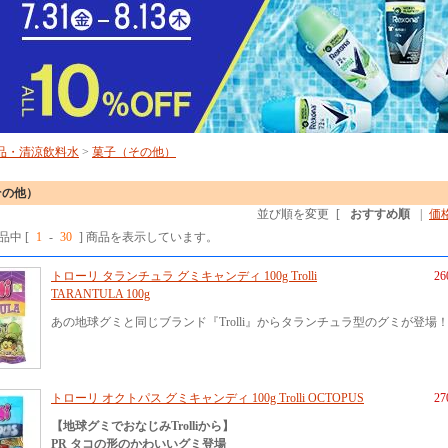
品・清涼飲料水
>
菓子（その他）
その他）
並び順を変更
[
おすすめ順
|
価
商品中 [
1
-
30
] 商品を表示しています。
トローリ タランチュラ グミキャンディ 100g Trolli
2
TARANTULA 100g
あの地球グミと同じブランド『Trolli』からタランチュラ型のグミが登場
トローリ オクトパス グミキャンディ 100g Trolli OCTOPUS
2
【地球グミでおなじみTrolliから】
PR タコの形のかわいいグミ登場