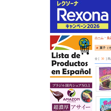
ホーム
>
食
菓子（
全 [
30
] 