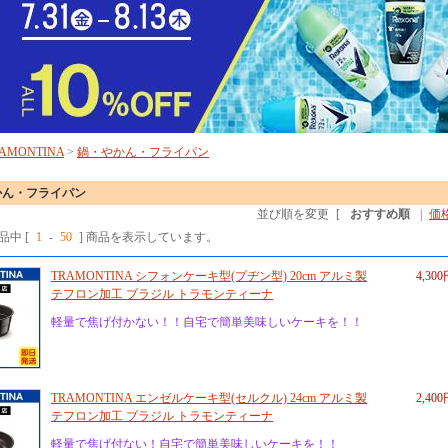
AMONTINA
>
鍋・やかん・フライパン
かん・フライパン
並び順を変更
[
おすすめ順
|
価
商品中 [
1
-
50
] 商品を表示しています。
TRAMONTINA シフォンケーキ型(プヂン型) 20cm アルミ製
4,30
テフロン加工 ブラジル トラモンティーナ
軽量で焦げ付かない！！自宅で簡単美味しいケーキを！！
TRAMONTINA エンゼルケーキ型(セルクル) 24cm アルミ製
2,40
テフロン加工 ブラジル トラモンティーナ
軽量で焦げ付ない！自宅で簡単美味しいケーキを！！