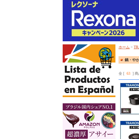
ホーム
>
TR
鍋・や
全 [
63
] 