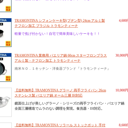
TRAMONTINA シフォンケーキ型(プヂン型) 24cm アルミ製
4,60
テフロン加工 ブラジル トラモンティーナ
軽量で焦げ付かない！自宅で簡単美味しいケーキを！！
TRAMONTINA 業務用 パエリア鍋 60cm スターフロンプラス
30,000
アルミ製・テフロン加工 トラモンティーナ
南米ＮＯ．１キッチン・洋食器ブランド『トラモンティーナ』
【送料無料】TRAMONTINA グラーノ 両手フライパン 26cm
10,000
ステンレス製 パエリア鍋 オール三層 IH対応
鏡面仕上げが美しいグラーノ・シリーズの両手フライパン・パエリア鍋
全面三層構造でムラのない調理を実現。食洗器・IH対応。
【送料無料】TRAMONTINA ソラール ストックポット 手付
8,60