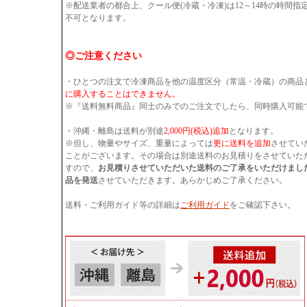
※配送業者の都合上、クール便(冷蔵・冷凍)は12～14時の時間
不可となります。
◎ご注意ください
・ひとつの注文で冷凍商品を他の温度区分（常温・冷蔵）の商品
に購入することはできません。
※『送料無料商品』同士のみでのご注文でしたら、同時購入可能
・沖縄・離島は送料が別途
2,000円(税込)追加
となります。
※但し、物量やサイズ、重量によっては
更に送料を追加
させてい
ことがございます。その場合は別途送料のお見積りをさせていた
すので、
お見積りさせていただいた送料のご了承をいただけまし
品を発送
させていただきます。あらかじめご了承ください。
送料・ご利用ガイド等の詳細は
ご利用ガイド
をご確認下さい。