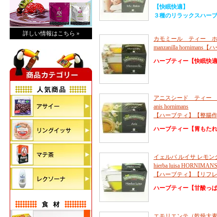
【快眠快適】
３種のリラックスハー
詳しい情報はこちら »
カモミール ティー ホル
manzanilla horn
ハーブティー【快眠快
アニスシード ティー ホ
anis hornimans
【ハーブティ】【整腸
ハーブティー【胃もた
イェルバ ルイサ レモン
hierba luisa HORNIMAN
【ハーブティ】【リフ
ハーブティー【甘酸っ
エモリエンテ（乾燥大