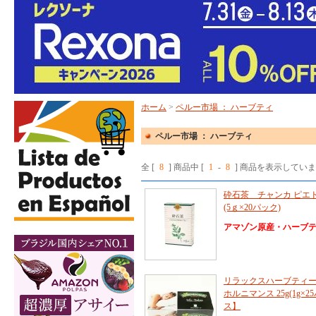
ホーム
>
ペルー市場 ： ハーブティ
ペルー市場 ： ハーブティ
全 [
8
] 商品中 [
1
-
8
] 商品を表示してい
砕石茶 チャンカ ピエド
(5ｇ×20パック)
アマゾン原産・ハーブ
リラックスハーブティ
ホルニマンス 25g(1g
ス】