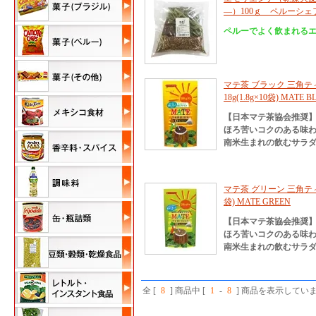
―）100ｇ ペルーシェフ E
ペルーでよく飲まれるエ
マテ茶 ブラック 三角ティーバ
18g(1.8g×10袋) MATE 
【日本マテ茶協会推奨
ほろ苦いコクのある味わ
南米生まれの飲むサラダ
マテ茶 グリーン 三角ティーバッグ
袋) MATE GREEN
【日本マテ茶協会推奨
ほろ苦いコクのある味わ
南米生まれの飲むサラダ
全 [
8
] 商品中 [
1
-
8
] 商品を表示してい