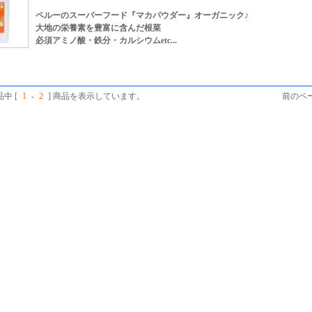
ペルーのスーパーフード『マカパウダー』オーガニック♪
大地の栄養素を豊富に含んだ根菜
必須アミノ酸・鉄分・カルシウムetc...
品中 [
1
-
2
] 商品を表示しています。
前のペー