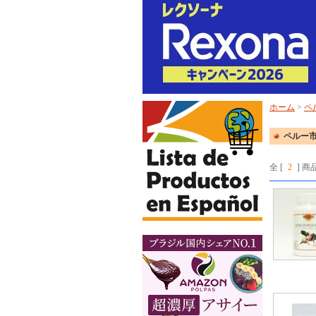
ホーム
>
ペ
ペルー市
全 [
2
] 商