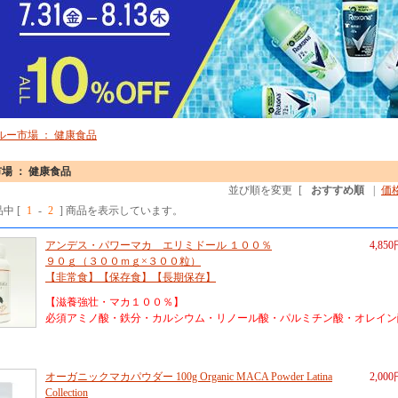
ルー市場 ： 健康食品
場 ： 健康食品
並び順を変更
[
おすすめ順
|
価
品中 [
1
-
2
] 商品を表示しています。
アンデス・パワーマカ エリミドール １００％
4,85
９０ｇ（３００ｍｇ×３００粒）
【非常食】【保存食】【長期保存】
【滋養強壮・マカ１００％】
必須アミノ酸・鉄分・カルシウム・リノール酸・パルミチン酸・オレイン酸et
オーガニックマカパウダー 100g Organic MACA Powder Latina
2,00
Collection