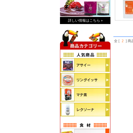
詳しい情報はこちら »
全 [
2
] 商