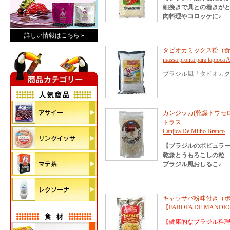
細挽きで具との着きが
肉料理やコロッケに♪
詳しい情報はこちら »
タピオカミックス粉（食品用精製
massa pronta para tapio
ブラジル風「タピオカク
カンジッカ(乾燥トウモロコ
トラス
Canjica De Milho Branco
【ブラジルのポピュラ
乾燥とうもろこしの粒
ブラジル風おしるこ♪
キャッサバ粉味付き（ポ
【FAROFA DE MANDIO
【健康的なブラジル料