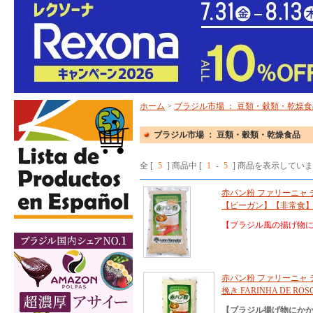
ホーム
>
ブラジル市場 ： 豆類・穀類・乾燥食
ブラジル市場 ： 豆類・穀類・乾燥食品
全 [
5
] 商品中 [
1
-
5
] 商品を表示してい
赤パン粉 ファリーニャ デ
【ビーガン】【非常食
【ブラジル風の揚げ物
赤パン粉 ファリーニャ デ
挽き FARINHA DE ROSC
【ブラジル揚げ物にか